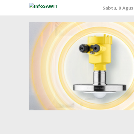
Lewati
Sabtu, 8 Agus
ke
konten