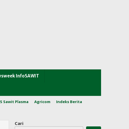
sweek InfoSAWIT
S Sawit Plasma
Agricom
Indeks Berita
Cari