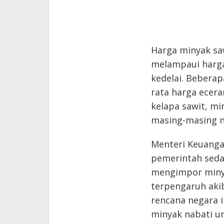
Harga minyak sa
melampaui harga
kedelai. Beberap
rata harga ecera
kelapa sawit, mi
masing-masing na
Menteri Keuanga
pemerintah seda
mengimpor minya
terpengaruh aki
rencana negara 
minyak nabati u