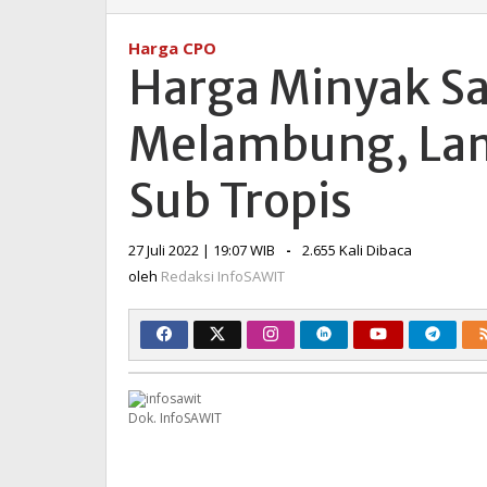
Minyak
Sawit
Harga CPO
Sempat
Harga Minyak S
Melambung,
Lampaui
Melambung, Lam
Minyak
Nabati
Sub
Sub Tropis
Tropis
oleh
27 Juli 2022 | 19:07 WIB
-
2.655 Kali Dibaca
Redaksi
oleh
Redaksi InfoSAWIT
InfoSAWIT
Dok. InfoSAWIT