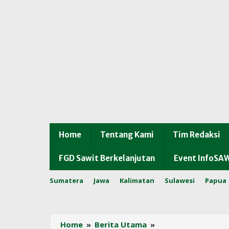
Home
Tentang Kami
Tim Redaksi
FGD Sawit Berkelanjutan
Event InfoSA
Sumatera
Jawa
Kalimatan
Sulawesi
Papua
Harga
Home
»
Berita Utama
»