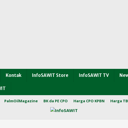
Kontak
InfoSAWIT Store
InfoSAWIT TV
New
WIT
PalmOilMagazine
BK da PE CPO
Harga CPO KPBN
Harga TB