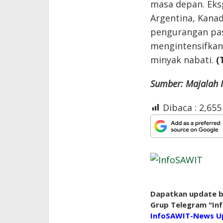
masa depan. Eksp
Argentina, Kanad
pengurangan pas
mengintensifkan
minyak nabati.
(
Sumber: Majalah I
Dibaca :
2,655
Dapatkan update be
Grup Telegram "Inf
InfoSAWIT-News U