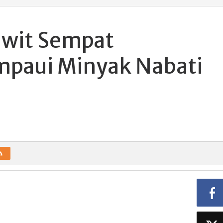
awit Sempat
paui Minyak Nabati