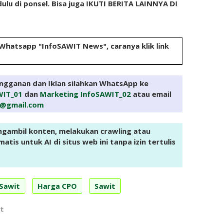
ulu di ponsel. Bisa juga IKUTI BERITA LAINNYA DI
 Whatsapp "InfoSAWIT News", caranya klik link
angganan dan Iklan silahkan WhatsApp ke
WIT_01
dan
Marketing InfoSAWIT_02
atau email
e@gmail.com
ngambil konten, melakukan crawling atau
tis untuk AI di situs web ini tanpa izin tertulis
 Sawit
Harga CPO
Sawit
t