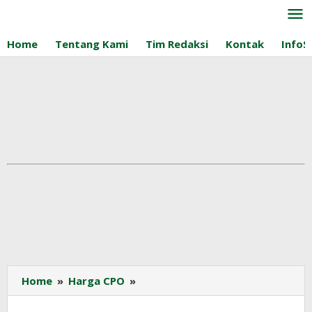
Lewati
ke
konten
Home
Tentang Kami
Tim Redaksi
Kontak
InfoS
Harga
Home
»
Harga CPO
»
CPO
KPBN