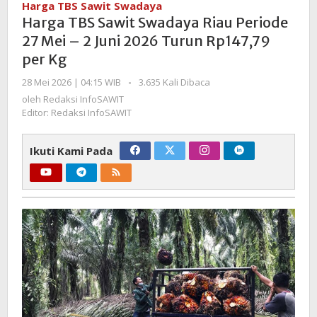
Harga TBS Sawit Swadaya
Swadaya
Harga TBS Sawit Swadaya Riau Periode
Riau
27 Mei – 2 Juni 2026 Turun Rp147,79
Periode
per Kg
27
Mei
oleh
28 Mei 2026 | 04:15 WIB
-
3.635 Kali Dibaca
–
Redaksi
oleh
Redaksi InfoSAWIT
2
InfoSAWIT
Editor: Redaksi InfoSAWIT
Juni
2026
Ikuti Kami Pada
Turun
Rp147,79
per
Kg