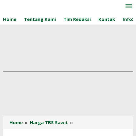
Lewati
ke
konten
Home
Tentang Kami
Tim Redaksi
Kontak
InfoS
Harga
Home
»
Harga TBS Sawit
»
TBS
Sawit