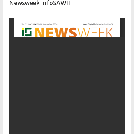
Newsweek InfoSAWIT
29
Oktober
2022
|
15:48
WIB
oleh
Redaksi
InfoSAWIT