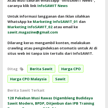
Atau ikuti saluran Whatsapp "InfoSAWIT News",
caranya klik link
InfoSAWIT News
Untuk informasi langganan dan Iklan silahkan
WhatsApp ke
Marketing InfoSAWIT_01
dan
Marketing InfoSAWIT_02
atau email ke
sawit.magazine@gmail.com
Dilarang keras mengambil konten, melakukan
crawling atau pengindeksan otomatis untuk AI di
situs web ini tanpa izin tertulis dari InfoSAWIT.
Ditag
Berita Sawit
Harga CPO
Harga CPO Malaysia
Sawit
Berita Sawit Terkait
128 Pekebun Musi Rawas Digembleng Budidaya
Sawit Modern, BPDP, Ditjenbun dan IPB Training