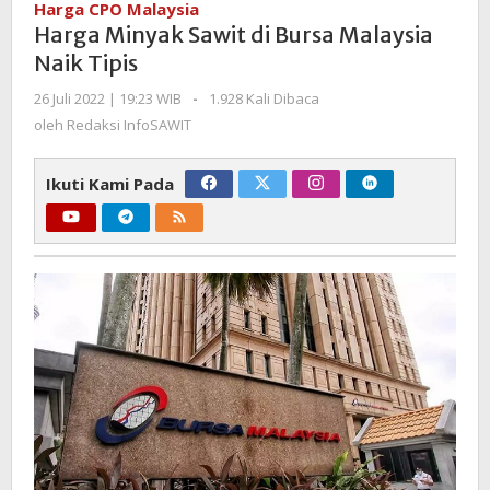
Harga CPO Malaysia
di
Harga Minyak Sawit di Bursa Malaysia
Bursa
Naik Tipis
Malaysia
Naik
oleh
26 Juli 2022 | 19:23 WIB
-
1.928 Kali Dibaca
Tipis
Redaksi
oleh
Redaksi InfoSAWIT
InfoSAWIT
Ikuti Kami Pada