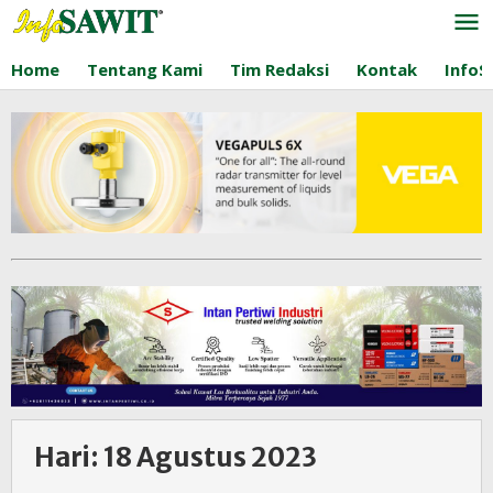
Lewati
ke
konten
Home
Tentang Kami
Tim Redaksi
Kontak
InfoS
Hari:
18 Agustus 2023