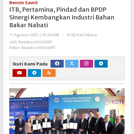
Bensin Sawit
dan
ITB, Pertamina, Pindad dan BPDP
BPDP
Sinergi Kembangkan Industri Bahan
Sinergi
Bakar Nabati
Kembangkan
Industri
oleh
11 Agustus 2025 | 03:24 WIB
-
4.562 Kali Dibaca
Bahan
Redaksi
oleh
Redaksi InfoSAWIT
Bakar
InfoSAWIT
Editor: Redaksi InfoSAWIT
Nabati
Ikuti Kami Pada