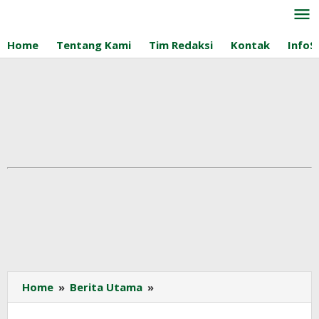
Lewati
ke
konten
Home
Tentang Kami
Tim Redaksi
Kontak
InfoS
ITB,
Home
»
Berita Utama
»
Pertamina,
Pindad