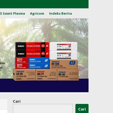
S Sawit Plasma
Agricom
Indeks Berita
Cari
Cari