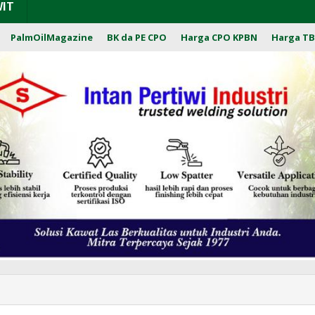
WIT
PalmOilMagazine
BK da PE CPO
Harga CPO KPBN
Harga TB