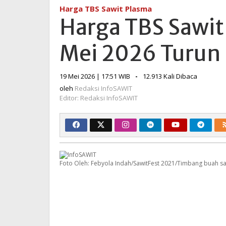
Sawit
Harga TBS Sawit Plasma
Plasma
Harga TBS Sawit
Riau
20
Mei 2026 Turun 
–
26
Mei
oleh
19 Mei 2026 | 17:51 WIB
-
12.913 Kali Dibaca
2026
Redaksi
oleh
Redaksi InfoSAWIT
Turun
InfoSAWIT
Editor: Redaksi InfoSAWIT
Rp33,56
per
Kg
Foto Oleh: Febyola Indah/SawitFest 2021/Timbang buah sa