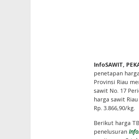
InfoSAWIT, PE
penetapan harga
Provinsi Riau m
sawit No. 17 Per
harga sawit Ria
Rp. 3.866,90/kg.
Berikut harga TB
penelusuran
Inf