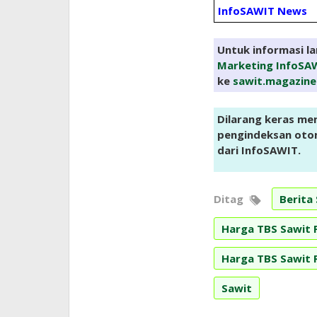
InfoSAWIT News
Untuk informasi l
Marketing InfoSA
ke
sawit.magazin
Dilarang keras me
pengindeksan otoma
dari InfoSAWIT.
Ditag
Berita
Harga TBS Sawit 
Harga TBS Sawit 
Sawit