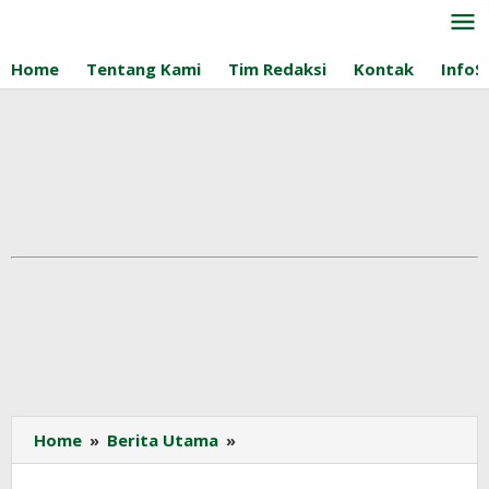
Lewati
ke
konten
Home
Tentang Kami
Tim Redaksi
Kontak
InfoS
Wisuda
Home
»
Berita Utama
»
INSTIPER
ke-