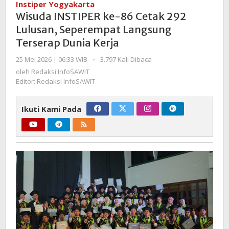
Instiper Yogyakarta
86
Wisuda INSTIPER ke-86 Cetak 292
Cetak
Lulusan, Seperempat Langsung
292
Terserap Dunia Kerja
Lulusan,
Seperempat
oleh
25 Mei 2026 | 06:33 WIB
-
3.797 Kali Dibaca
Langsung
Redaksi
oleh
Redaksi InfoSAWIT
Terserap
InfoSAWIT
Editor: Redaksi InfoSAWIT
Dunia
Kerja
Ikuti Kami Pada