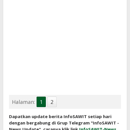
Halaman:
1
2
Dapatkan update berita InfoSAWIT setiap hari
dengan bergabung di Grup Telegram "InfoSAWIT -
News Update", caranya klik link
InfoSAWIT-News