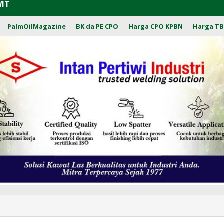
WIT
PalmOilMagazine
BK da PE CPO
Harga CPO KPBN
Harga TB