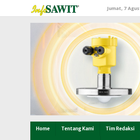
Lewati
Jumat, 7 Agus
ke
konten
Home
Tentang Kami
Tim Redaksi