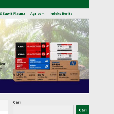
S Sawit Plasma
Agricom
Indeks Berita
Cari
Cari