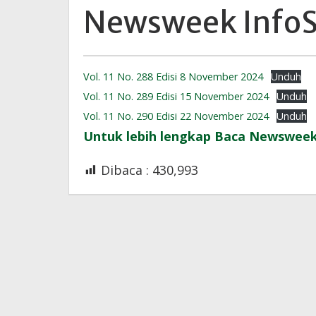
Newsweek Info
29
Vol. 11 No. 288 Edisi 8 November 2024
Unduh
Oktober
Vol. 11 No. 289 Edisi 15 November 2024
Unduh
2022
|
Vol. 11 No. 290 Edisi 22 November 2024
Unduh
15:48
Untuk lebih lengkap Baca Newswee
WIB
oleh
Redaksi
Dibaca :
430,993
InfoSAWIT