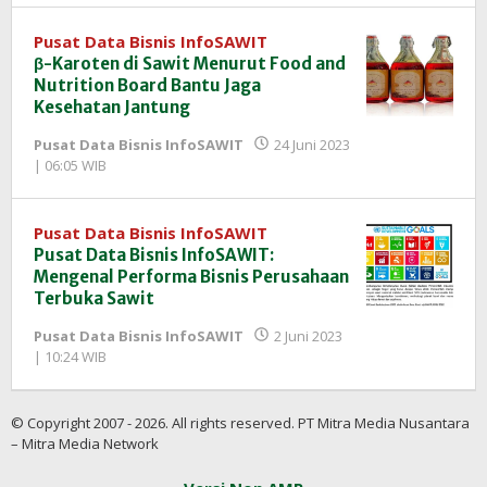
InfoSAWIT
Pusat Data Bisnis InfoSAWIT
β-Karoten di Sawit Menurut Food and
Nutrition Board Bantu Jaga
Kesehatan Jantung
Pusat Data Bisnis InfoSAWIT
24 Juni 2023
oleh
| 06:05 WIB
Redaksi
InfoSAWIT
Pusat Data Bisnis InfoSAWIT
Pusat Data Bisnis InfoSAWIT:
Mengenal Performa Bisnis Perusahaan
Terbuka Sawit
Pusat Data Bisnis InfoSAWIT
2 Juni 2023
oleh
| 10:24 WIB
Redaksi
InfoSAWIT
© Copyright 2007 - 2026. All rights reserved. PT Mitra Media Nusantara
– Mitra Media Network