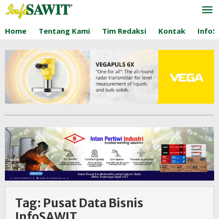
Lewati
ke
konten
Home
Tentang Kami
Tim Redaksi
Kontak
InfoS
Tag:
Pusat Data Bisnis
InfoSAWIT