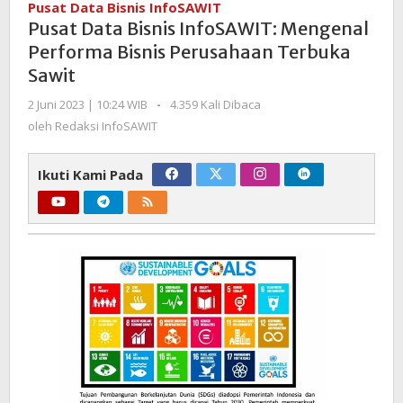
Pusat Data Bisnis InfoSAWIT
InfoSAWIT:
Pusat Data Bisnis InfoSAWIT: Mengenal
Mengenal
Performa Bisnis Perusahaan Terbuka
Performa
Sawit
Bisnis
Perusahaan
oleh
2 Juni 2023 | 10:24 WIB
-
4.359 Kali Dibaca
Terbuka
Redaksi
oleh
Redaksi InfoSAWIT
Sawit
InfoSAWIT
Ikuti Kami Pada