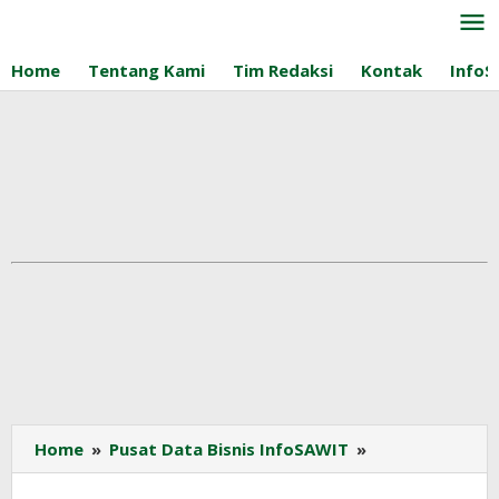
Lewati
ke
konten
Home
Tentang Kami
Tim Redaksi
Kontak
InfoS
Pusat
Home
»
Pusat Data Bisnis InfoSAWIT
»
Data
Bisnis