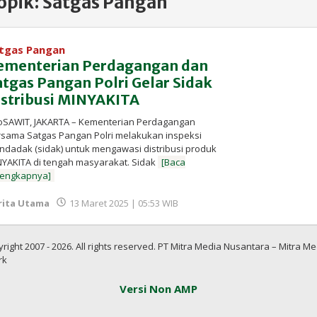
opik:
Satgas Pangan
tgas Pangan
ementerian Perdagangan dan
atgas Pangan Polri Gelar Sidak
istribusi MINYAKITA
foSAWIT, JAKARTA – Kementerian Perdagangan
sama Satgas Pangan Polri melakukan inspeksi
dadak (sidak) untuk mengawasi distribusi produk
YAKITA di tengah masyarakat. Sidak
[Baca
lengkapnya]
oleh
rita Utama
13 Maret 2025 | 05:53 WIB
Redaksi
InfoSAWIT
right 2007 - 2026. All rights reserved. PT Mitra Media Nusantara – Mitra Me
rk
Versi Non AMP