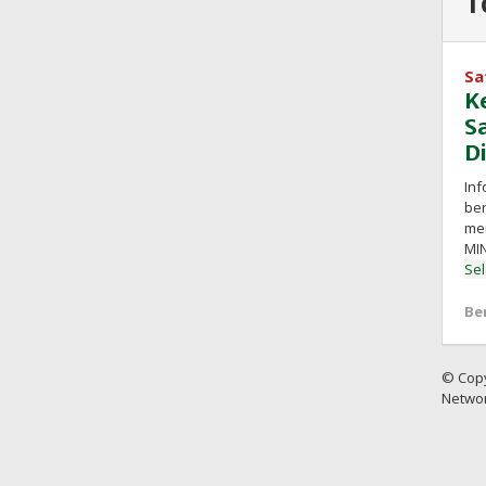
T
Sa
K
S
D
In
ber
men
MIN
Se
Be
© Copy
Netwo