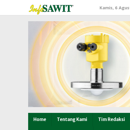
Lewati
Kamis, 6 Agus
ke
konten
Home
Tentang Kami
Tim Redaksi