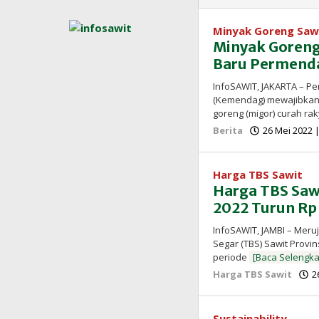
Minyak Goreng Saw
Minyak Goreng
Baru Permenda
InfoSAWIT, JAKARTA – P
(Kemendag) mewajibkan 
goreng (migor) curah ra
Berita
26 Mei 2022 
Harga TBS Sawit
Harga TBS Sawi
2022 Turun Rp 
InfoSAWIT, JAMBI – Meru
Segar (TBS) Sawit Provin
periode
[Baca Selengk
Harga TBS Sawit
2
Sustainability