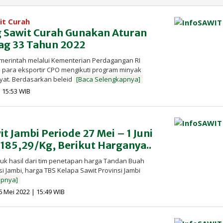
it Curah
 Sawit Curah Gunakan Aturan
g 33 Tahun 2022
emerintah melalui Kementerian Perdagangan RI
para eksportir CPO mengikuti program minyak
kyat. Berdasarkan beleid
[Baca Selengkapnya]
oleh
| 15:53 WIB
Redaksi
InfoSAWIT
t Jambi Periode 27 Mei – 1 Juni
185,29/Kg, Berikut Harganya..
juk hasil dari tim penetapan harga Tandan Buah
si Jambi, harga TBS Kelapa Sawit Provinsi Jambi
apnya]
oleh
6 Mei 2022 | 15:49 WIB
Redaksi
InfoSAWIT