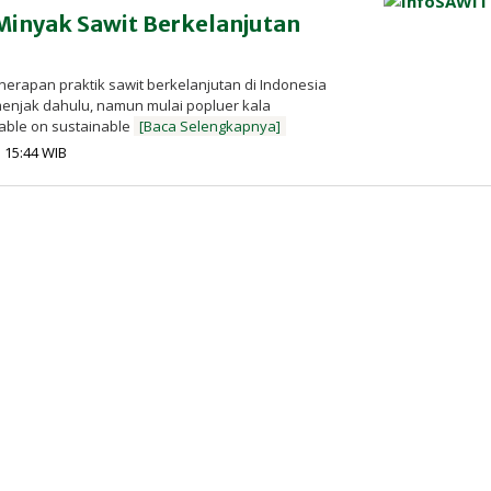
Minyak Sawit Berkelanjutan
nerapan praktik sawit berkelanjutan di Indonesia
njak dahulu, namun mulai popluer kala
able on sustainable
[Baca Selengkapnya]
oleh
| 15:44 WIB
Redaksi
InfoSAWIT