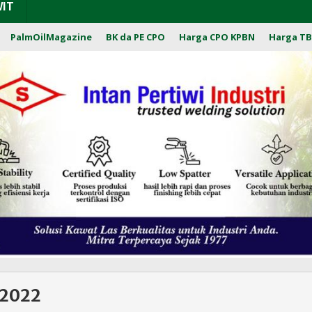
WIT
PalmOilMagazine
BK da PE CPO
Harga CPO KPBN
Harga TB
 2022