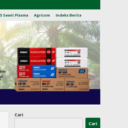
S Sawit Plasma
Agricom
Indeks Berita
Cari
Cari