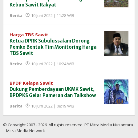
Kebun Sawit Rakyat
oleh
Berita
10 Juni 2022 | 11:28 WIB
Redaksi
InfoSAWIT
Harga TBS Sawit
Ketua DPRK Subulussalam Dorong
Pemko Bentuk Tim Monitoring Harga
TBS Sawit
oleh
Berita
10 Juni 2022 | 10:24 WIB
Redaksi
InfoSAWIT
BPDP Kelapa Sawit
Dukung Pemberdayaan UKMK Sawit,
BPDPKS Gelar Pameran dan Talkshow
oleh
Berita
10 Juni 2022 | 08:19 WIB
Redaksi
InfoSAWIT
© Copyright 2007 - 2026. All rights reserved. PT Mitra Media Nusantara
– Mitra Media Network