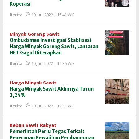
Koperasi
oleh
Berita
10 Juni 2022 | 15:41 WIB
Redaksi
InfoSAWIT
Minyak Goreng Sawit
Ombudsman Investigasi Stablisasi
Harga Minyak Goreng Sawit, Lantaran
HET Gagal Diterapkan
oleh
Berita
10 Juni 2022 | 14:36 WIB
Redaksi
InfoSAWIT
Harga Minyak Sawit
Harga Minyak Sawit Akhirnya Turun
2,24%
oleh
Berita
10 Juni 2022 | 12:33 WIB
Redaksi
InfoSAWIT
Kebun Sawit Rakyat
Pemerintah Perlu Tegas Terkait
Penerapan Kewajiban Pembangunan