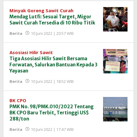
Minyak Goreng Sawit Curah
Mendag Lutfi: Sesuai Target, Migor
Sawit Curah Tersedia di 10 Ribu Titik
oleh
Berita
10 Juni 2022 | 20:57 WIB
Redaksi
InfoSAWIT
Asosiasi Hilir Sawit
Tiga Asosiasi Hilir Sawit Bersama
Forwatan, Salurkan Bantuan Kepada 3
Yayasan
oleh
Berita
10 Juni 2022 | 18:52 WIB
Redaksi
InfoSAWIT
BK CPO
PMK No. 98/PMK.010/2022 Tentang
BK CPO Baru Terbit, Tertinggi US$
288/ton
oleh
Berita
10 Juni 2022 | 17:47 WIB
Redaksi