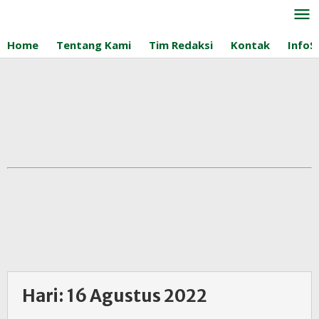
Lewati
ke
konten
Home
Tentang Kami
Tim Redaksi
Kontak
InfoS
Hari:
16 Agustus 2022