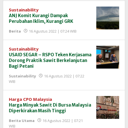
Sustainability
ANJ Komit Kurangi Dampak
Perubahan Iklim, Kurangi GRK
oleh
Berita
16 Agustus 2022 | 07:24 WIB
Redaksi
InfoSAWIT
Sustainability
USAID SEGAR – RSPO Teken Kerjasama
Dorong Praktik Sawit Berkelanjutan
Bagi Petani
Sustainability
16 Agustus 2022 | 07:22
oleh
WIB
Redaksi
InfoSAWIT
Harga CPO Malaysia
Harga Minyak Sawit Di Bursa Malaysia
Diperkirakan Masih Tinggi
Berita Utama
16 Agustus 2022 | 07:21
oleh
WIB