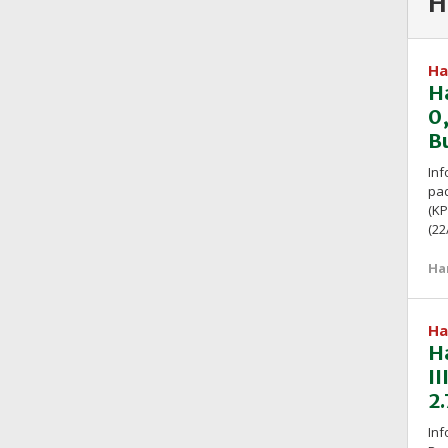
H
Ha
H
0
B
Inf
pa
(KP
(22
Ha
Ha
H
II
2
Inf