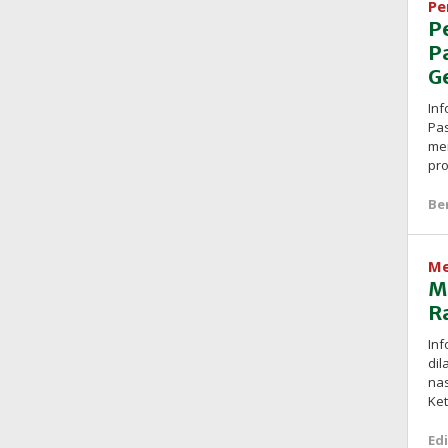
Pe
P
P
G
In
Pa
men
pr
Be
Me
M
R
Inf
di
nas
Ket
Edi