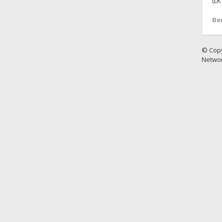
(LK
Be
© Copy
Netwo