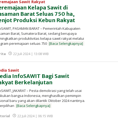
remajaan Sawit Rakyat
eremajaan Kelapa Sawit di
asaman Barat Seluas 750 ha,
enjot Produksi Kebun Rakyat
foSAWIT, PASAMAN BARAT – Pemerintah Kabupaten
saman Barat, Sumatera Barat, sedang berupaya
ingkatkan produktivitas kelapa sawit rakyat melalui
ogram peremajaan seluas 750
[Baca Selengkapnya]
oleh
rita
22 Juli 2024 | 13:08 WIB
Redaksi
InfoSAWIT
dia Sawit
edia InfoSAWIT Bagi Sawit
akyat Berkelanjutan
oSAWIT, JAKARAT – Pesta demokrasi yang telah usai
lakukan bangsa Indonesia, menghasilkan pemimpin
ional baru yang akan dilantik Oktober 2024 nantinya.
erpilihan
[Baca Selengkapnya]
oleh
torial
22 Juli 2024 | 06:15 WIB