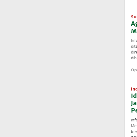
Su
A
M
Inf
dit
di
di
Op
In
I
J
P
Inf
Me
ber