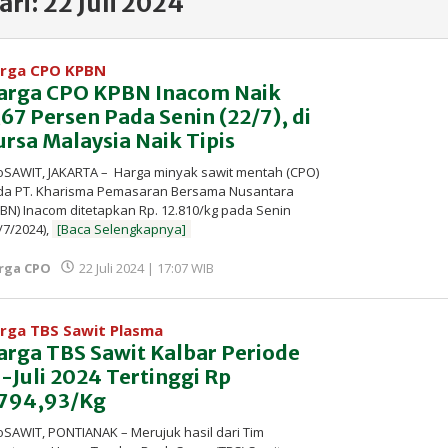
ari:
22 Juli 2024
rga CPO KPBN
arga CPO KPBN Inacom Naik
,67 Persen Pada Senin (22/7), di
ursa Malaysia Naik Tipis
oSAWIT, JAKARTA – Harga minyak sawit mentah (CPO)
da PT. Kharisma Pemasaran Bersama Nusantara
BN) Inacom ditetapkan Rp. 12.810/kg pada Senin
/7/2024),
[Baca Selengkapnya]
oleh
rga CPO
22 Juli 2024 | 17:07 WIB
Redaksi
InfoSAWIT
rga TBS Sawit Plasma
arga TBS Sawit Kalbar Periode
I-Juli 2024 Tertinggi Rp
.794,93/Kg
oSAWIT, PONTIANAK – Merujuk hasil dari Tim