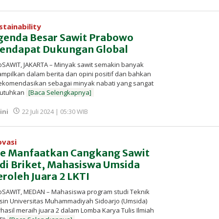
Redaksi
InfoSAWIT
stainability
genda Besar Sawit Prabowo
endapat Dukungan Global
oSAWIT, JAKARTA – Minyak sawit semakin banyak
ampilkan dalam berita dan opini positif dan bahkan
rekomendasikan sebagai minyak nabati yang sangat
butuhkan
[Baca Selengkapnya]
oleh
ini
22 Juli 2024 | 05:30 WIB
Redaksi
InfoSAWIT
ovasi
de Manfaatkan Cangkang Sawit
adi Briket, Mahasiswa Umsida
eroleh Juara 2 LKTI
oSAWIT, MEDAN – Mahasiswa program studi Teknik
sin Universitas Muhammadiyah Sidoarjo (Umsida)
hasil meraih juara 2 dalam Lomba Karya Tulis Ilmiah