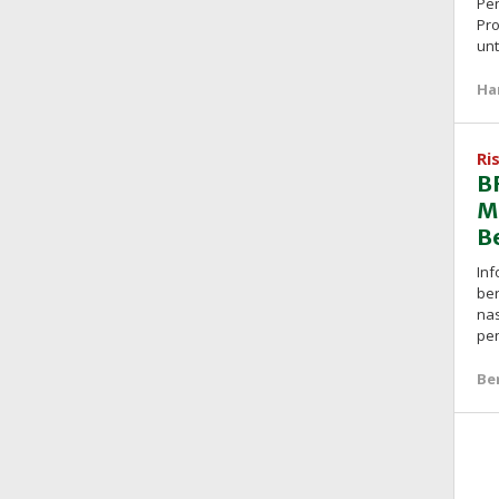
Pe
Pro
unt
Ha
Ri
B
M
B
Inf
ber
nas
pen
Be