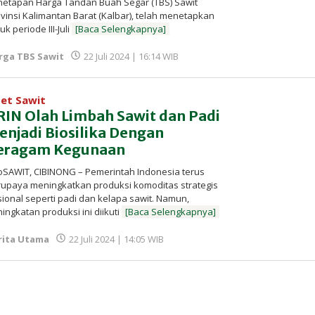
netapan Harga Tandan Buah Segar (TBS) Sawit
vinsi Kalimantan Barat (Kalbar), telah menetapkan
uk periode III-Juli
[Baca Selengkapnya]
oleh
rga TBS Sawit
22 Juli 2024 | 16:14 WIB
Redaksi
InfoSAWIT
set Sawit
RIN Olah Limbah Sawit dan Padi
enjadi Biosilika Dengan
eragam Kegunaan
oSAWIT, CIBINONG – Pemerintah Indonesia terus
upaya meningkatkan produksi komoditas strategis
ional seperti padi dan kelapa sawit. Namun,
ingkatan produksi ini diikuti
[Baca Selengkapnya]
oleh
rita Utama
22 Juli 2024 | 14:05 WIB
Redaksi
InfoSAWIT