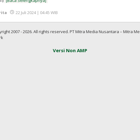
TI)
[Baca Selengkapnya]
oleh
rita
22 Juli 2024 | 04:45 WIB
Redaksi
InfoSAWIT
right 2007 - 2026. All rights reserved. PT Mitra Media Nusantara – Mitra Me
rk
Versi Non AMP