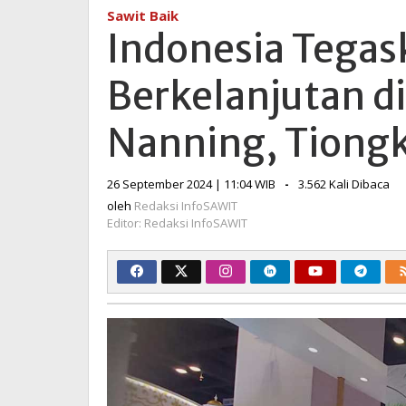
Komitmen
Sawit Baik
Sawit
Indonesia Tega
Berkelanjutan
di
Berkelanjutan d
CAEXPO
ke-
21
Nanning, Tiong
di
Nanning,
oleh
26 September 2024 | 11:04 WIB
-
3.562 Kali Dibaca
Tiongkok
Redaksi
oleh
Redaksi InfoSAWIT
InfoSAWIT
Editor: Redaksi InfoSAWIT