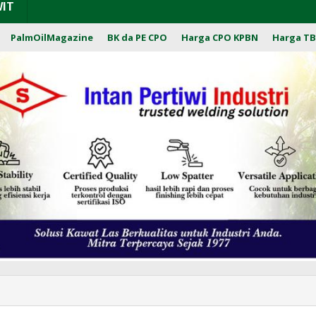
WIT
PalmOilMagazine
BK da PE CPO
Harga CPO KPBN
Harga TB