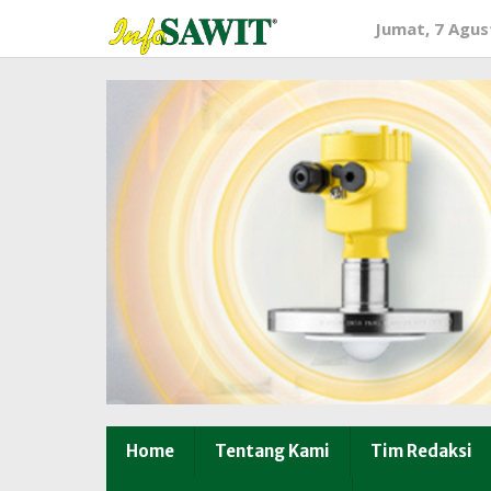
Lewati
Jumat, 7 Agus
ke
konten
Home
Tentang Kami
Tim Redaksi