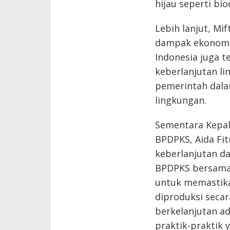
hijau seperti bi
Lebih lanjut, M
dampak ekonomi 
Indonesia juga t
keberlanjutan li
pemerintah dal
lingkungan.
Sementara Kepala
BPDPKS, Aida Fi
keberlanjutan da
BPDPKS bersama 
untuk memastika
diproduksi secar
berkelanjutan 
praktik-praktik 