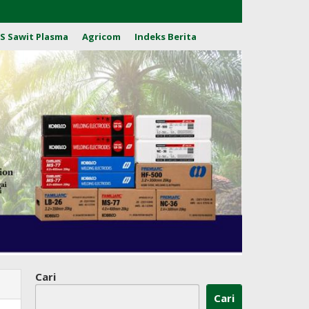
S Sawit Plasma
Agricom
Indeks Berita
Cari
Cari