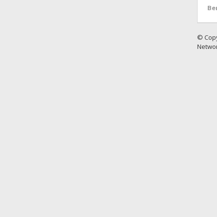
Be
© Copy
Netwo