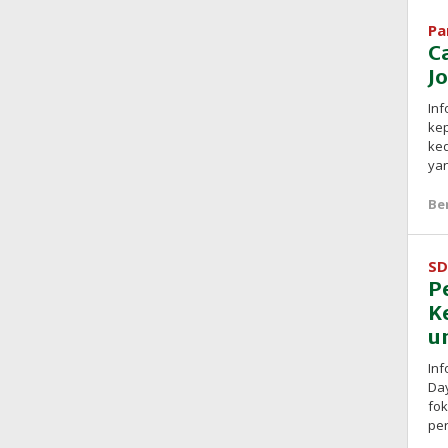
Pa
C
J
Inf
kep
ked
yan
Be
SD
P
Ke
u
Inf
Da
fo
pe