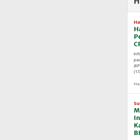
H
Ha
H
P
C
Inf
pa
(KP
(17
Ha
Su
M
I
K
B