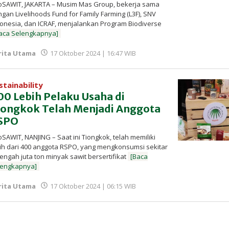
oSAWIT, JAKARTA – Musim Mas Group, bekerja sama
gan Livelihoods Fund for Family Farming (L3F), SNV
onesia, dan ICRAF, menjalankan Program Biodiverse
aca Selengkapnya]
oleh
rita Utama
17 Oktober 2024 | 16:47 WIB
Redaksi
InfoSAWIT
stainability
00 Lebih Pelaku Usaha di
iongkok Telah Menjadi Anggota
SPO
oSAWIT, NANJING – Saat ini Tiongkok, telah memiliki
ih dari 400 anggota RSPO, yang mengkonsumsi sekitar
engah juta ton minyak sawit bersertifikat
[Baca
lengkapnya]
oleh
rita Utama
17 Oktober 2024 | 06:15 WIB
Redaksi
InfoSAWIT