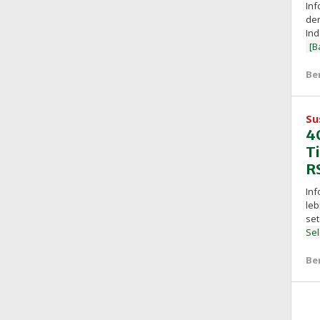
Inf
den
Ind
[B
Be
Su
4
T
R
Inf
leb
set
Se
Be