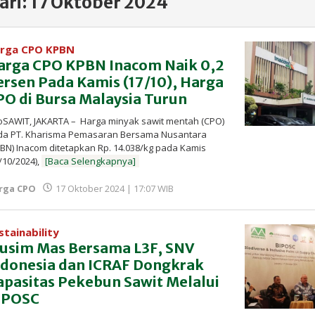
ari:
17 Oktober 2024
rga CPO KPBN
arga CPO KPBN Inacom Naik 0,2
ersen Pada Kamis (17/10), Harga
PO di Bursa Malaysia Turun
oSAWIT, JAKARTA – Harga minyak sawit mentah (CPO)
da PT. Kharisma Pemasaran Bersama Nusantara
BN) Inacom ditetapkan Rp. 14.038/kg pada Kamis
/10/2024),
[Baca Selengkapnya]
oleh
rga CPO
17 Oktober 2024 | 17:07 WIB
Redaksi
InfoSAWIT
stainability
usim Mas Bersama L3F, SNV
ndonesia dan ICRAF Dongkrak
apasitas Pekebun Sawit Melalui
IPOSC