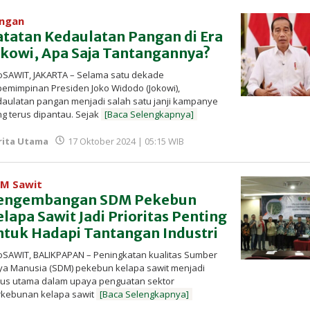
ngan
atatan Kedaulatan Pangan di Era
okowi, Apa Saja Tantangannya?
oSAWIT, JAKARTA – Selama satu dekade
emimpinan Presiden Joko Widodo (Jokowi),
aulatan pangan menjadi salah satu janji kampanye
g terus dipantau. Sejak
[Baca Selengkapnya]
oleh
rita Utama
17 Oktober 2024 | 05:15 WIB
Redaksi
InfoSAWIT
M Sawit
engembangan SDM Pekebun
lapa Sawit Jadi Prioritas Penting
ntuk Hadapi Tantangan Industri
oSAWIT, BALIKPAPAN – Peningkatan kualitas Sumber
ya Manusia (SDM) pekebun kelapa sawit menjadi
kus utama dalam upaya penguatan sektor
rkebunan kelapa sawit
[Baca Selengkapnya]