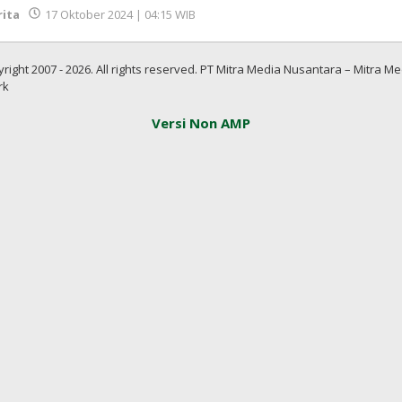
oleh
rita
17 Oktober 2024 | 04:15 WIB
Redaksi
InfoSAWIT
right 2007 - 2026. All rights reserved. PT Mitra Media Nusantara – Mitra Me
rk
Versi Non AMP