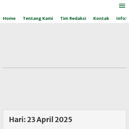
Lewati
ke
konten
Home
Tentang Kami
Tim Redaksi
Kontak
InfoS
Hari:
23 April 2025