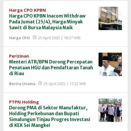
Harga CPO KPBN
Harga CPO KPBN Inacom Withdraw
Pada Jumat (25/4), Harga Minyak
Sawit di Bursa Malaysia Naik
oleh
Harga CPO
25 April 2025 | 18:37 WIB
Redaksi
InfoSAWIT
Perizinan
Menteri ATR/BPN Dorong Percepatan
Penataan HGU dan Pendaftaran Tanah
di Riau
oleh
Berita Utama
25 April 2025 | 17:22 WIB
Redaksi
InfoSAWIT
PTPN Holding
Dorong PMA di Sektor Manufaktur,
Holding Perkebunan dan Bupati
Simalungun Tinjau Progres Investasi
di KEK Sei Mangkei