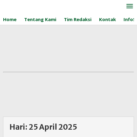
Lewati
ke
konten
Home
Tentang Kami
Tim Redaksi
Kontak
InfoS
Hari:
25 April 2025