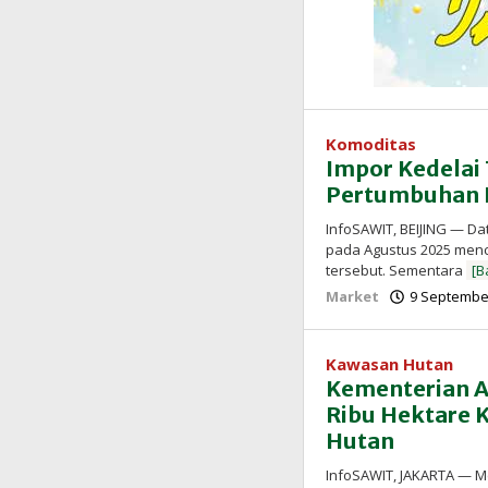
Komoditas
Impor Kedelai
Pertumbuhan E
InfoSAWIT, BEIJING — Da
pada Agustus 2025 menca
tersebut. Sementara
[B
Market
9 September
Kawasan Hutan
Kementerian 
Ribu Hektare 
Hutan
InfoSAWIT, JAKARTA — M