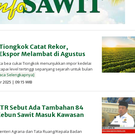
 Tiongkok Catat Rekor,
kspor Melambat di Agustus
ta bea cukai Tiongkok menunjukkan impor kedelai
pai level tertinggi sepanjang sejarah untuk bulan
aca Selengkapnya]
oleh
 2025 | 09:15 WIB
Redaksi
InfoSAWIT
ATR Sebut Ada Tambahan 84
Kebun Sawit Masuk Kawasan
enteri Agraria dan Tata Ruang/Kepala Badan