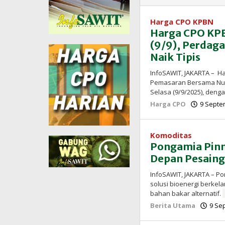
Harga CPO KPBN
Harga CPO KPB
(9/9), Perdag
Naik Tipis
InfoSAWIT, JAKARTA – H
Pemasaran Bersama Nus
Selasa (9/9/2025), deng
Harga CPO
9 Septe
Komoditas
Pongamia Pinn
Depan Pesaing
InfoSAWIT, JAKARTA – Po
solusi bioenergi berkela
bahan bakar alternatif.
Berita Utama
9 Se