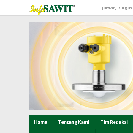
Lewati
Jumat, 7 Agus
ke
konten
Home
Tentang Kami
Tim Redaksi