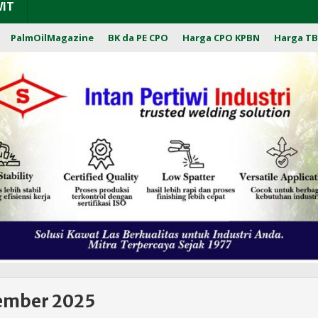
WIT
PalmOilMagazine
BK da PE CPO
Harga CPO KPBN
Harga TB
ember 2025