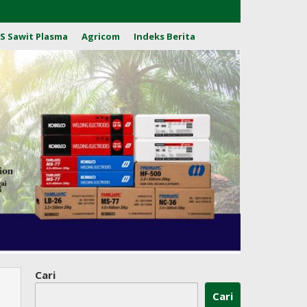
S Sawit Plasma
Agricom
Indeks Berita
Cari
Cari