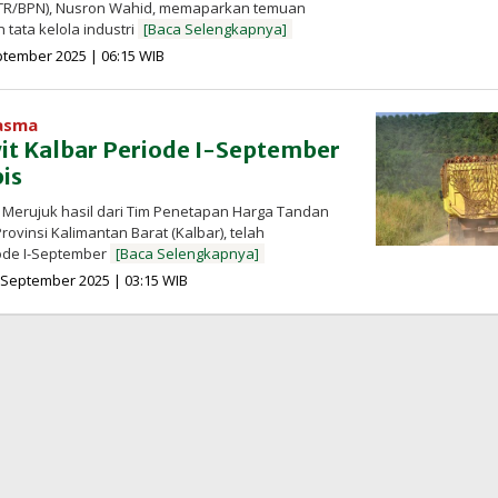
ATR/BPN), Nusron Wahid, memaparkan temuan
 tata kelola industri
[Baca Selengkapnya]
oleh
ptember 2025 | 06:15 WIB
Redaksi
InfoSAWIT
lasma
it Kalbar Periode I-September
is
 Merujuk hasil dari Tim Penetapan Harga Tandan
rovinsi Kalimantan Barat (Kalbar), telah
ode I-September
[Baca Selengkapnya]
oleh
 September 2025 | 03:15 WIB
Redaksi
InfoSAWIT