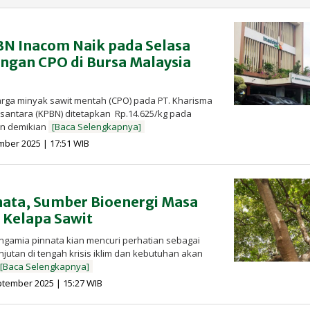
N Inacom Naik pada Selasa
angan CPO di Bursa Malaysia
arga minyak sawit mentah (CPO) pada PT. Kharisma
antara (KPBN) ditetapkan Rp.14.625/kg pada
an demikian
[Baca Selengkapnya]
oleh
mber 2025 | 17:51 WIB
Redaksi
InfoSAWIT
ata, Sumber Bioenergi Masa
 Kelapa Sawit
ngamia pinnata kian mencuri perhatian sebagai
njutan di tengah krisis iklim dan kebutuhan akan
[Baca Selengkapnya]
oleh
ptember 2025 | 15:27 WIB
Redaksi
InfoSAWIT