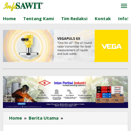
Lewati
ke
konten
Home
Tentang Kami
Tim Redaksi
Kontak
InfoS
Harga
Home
»
Berita Utama
»
TBS
Sawit