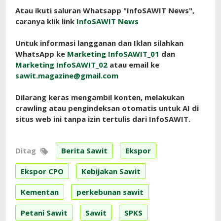
Atau ikuti saluran Whatsapp "InfoSAWIT News",
caranya klik link
InfoSAWIT News
Untuk informasi langganan dan Iklan silahkan
WhatsApp ke
Marketing InfoSAWIT_01
dan
Marketing InfoSAWIT_02
atau email ke
sawit.magazine@gmail.com
Dilarang keras mengambil konten, melakukan
crawling atau pengindeksan otomatis untuk AI di
situs web ini tanpa izin tertulis dari InfoSAWIT.
Ditag
Berita Sawit
Ekspor
Ekspor CPO
Kebijakan Sawit
Kementan
perkebunan sawit
Petani Sawit
Sawit
SPKS