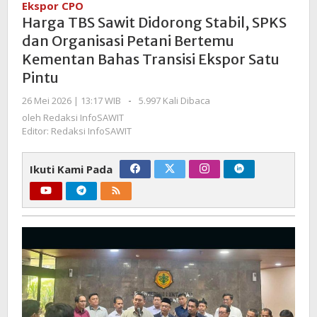
Ekspor CPO
Didorong
Harga TBS Sawit Didorong Stabil, SPKS
Stabil,
dan Organisasi Petani Bertemu
SPKS
Kementan Bahas Transisi Ekspor Satu
dan
Pintu
Organisasi
Petani
oleh
26 Mei 2026 | 13:17 WIB
-
5.997 Kali Dibaca
Bertemu
Redaksi
oleh
Redaksi InfoSAWIT
Kementan
InfoSAWIT
Editor: Redaksi InfoSAWIT
Bahas
Transisi
Ikuti Kami Pada
Ekspor
Satu
Pintu