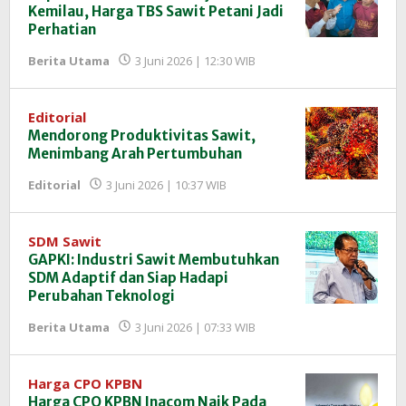
Kemilau, Harga TBS Sawit Petani Jadi
Perhatian
oleh
Berita Utama
3 Juni 2026 | 12:30 WIB
Redaksi
InfoSAWIT
Editorial
Mendorong Produktivitas Sawit,
Menimbang Arah Pertumbuhan
oleh
Editorial
3 Juni 2026 | 10:37 WIB
Redaksi
InfoSAWIT
SDM Sawit
GAPKI: Industri Sawit Membutuhkan
SDM Adaptif dan Siap Hadapi
Perubahan Teknologi
oleh
Berita Utama
3 Juni 2026 | 07:33 WIB
Redaksi
InfoSAWIT
Harga CPO KPBN
Harga CPO KPBN Inacom Naik Pada