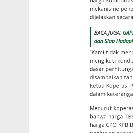
harga komoditas
mekanisme penet
dijelaskan secara
BACA JUGA:
GAPK
dan Siap Hadapi
“Kami tidak men
mengikuti kondis
dasar perhitung
disampaikan tan
Ketua Koperasi P
dalam keterang
Menurut koperasi
bahwa harga TBS
harga CPO KPB B
penjualan perus