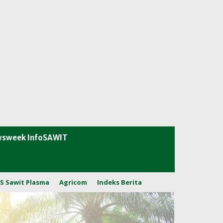
sweek InfoSAWIT
S Sawit Plasma
Agricom
Indeks Berita