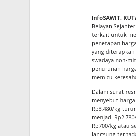
InfoSAWIT, KU
Belayan Sejahte
terkait untuk m
penetapan harga
yang diterapkan 
swadaya non-mitr
penurunan harga
memicu keresahan
Dalam surat resm
menyebut harga 
Rp3.480/kg turu
menjadi Rp2.780/
Rp700/kg atau se
langsung terhad