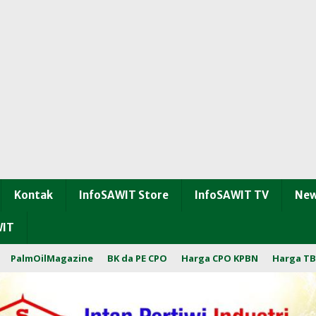
Kontak
InfoSAWIT Store
InfoSAWIT TV
New
WIT
PalmOilMagazine
BK da PE CPO
Harga CPO KPBN
Harga TB