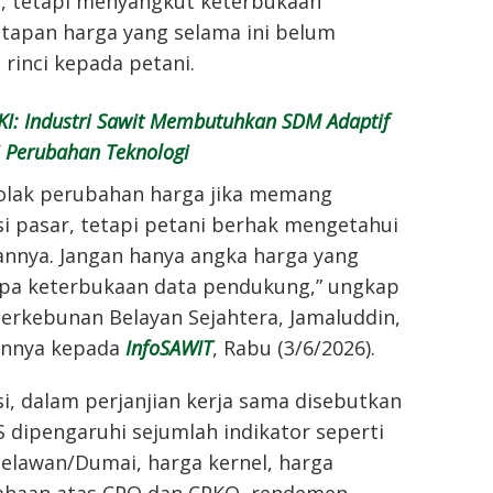
, tetapi menyangkut keterbukaan
apan harga yang selama ini belum
 rinci kepada petani.
I: Industri Sawit Membutuhkan SDM Adaptif
 Perubahan Teknologi
olak perubahan harga jika memang
i pasar, tetapi petani berhak mengetahui
annya. Jangan hanya angka harga yang
pa keterbukaan data pendukung,” ungkap
erkebunan Belayan Sejahtera, Jamaluddin,
annya kepada
InfoSAWIT
, Rabu (3/6/2026).
, dalam perjanjian kerja sama disebutkan
 dipengaruhi sejumlah indikator seperti
elawan/Dumai, harga kernel, harga
ahaan atas CPO dan CPKO, rendemen