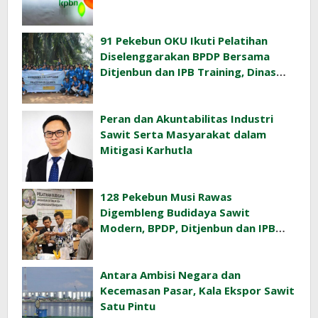
91 Pekebun OKU Ikuti Pelatihan
Diselenggarakan BPDP Bersama
Ditjenbun dan IPB Training, Dinas
Pertanian Pacu Produktivitas Sawit
Rakyat
Peran dan Akuntabilitas Industri
Sawit Serta Masyarakat dalam
Mitigasi Karhutla
128 Pekebun Musi Rawas
Digembleng Budidaya Sawit
Modern, BPDP, Ditjenbun dan IPB
Training Dorong Penerapan GAP di
Lapangan
Antara Ambisi Negara dan
Kecemasan Pasar, Kala Ekspor Sawit
Satu Pintu