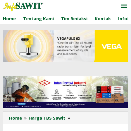
Lewati
ke
konten
Home
Tentang Kami
Tim Redaksi
Kontak
InfoS
Harga
Home
»
Harga TBS Sawit
»
TBS
Sawit