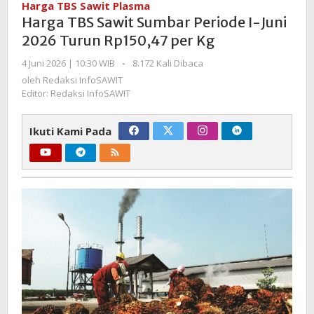
Harga TBS Sawit Plasma
Sumbar
Harga TBS Sawit Sumbar Periode I-Juni
Periode
2026 Turun Rp150,47 per Kg
I-
Juni
oleh
4 Juni 2026 | 10:30 WIB
-
8.172 Kali Dibaca
Redaksi
2026
oleh
Redaksi InfoSAWIT
InfoSAWIT
Turun
Editor: Redaksi InfoSAWIT
Rp150,47
per
Ikuti Kami Pada
Kg