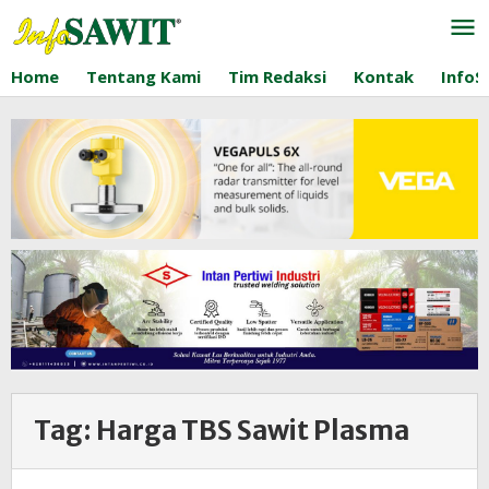
Lewati
ke
konten
Home
Tentang Kami
Tim Redaksi
Kontak
InfoS
Tag:
Harga TBS Sawit Plasma