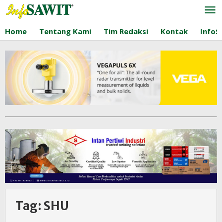
Lewati
ke
konten
Home
Tentang Kami
Tim Redaksi
Kontak
InfoS
Tag:
SHU