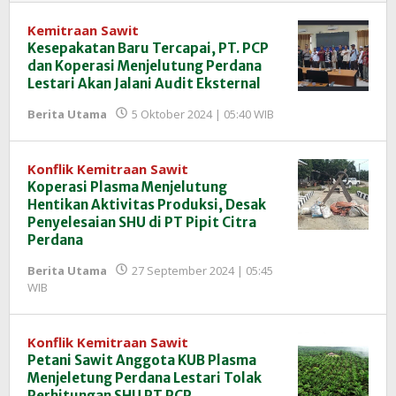
Kemitraan Sawit
Kesepakatan Baru Tercapai, PT. PCP
dan Koperasi Menjelutung Perdana
Lestari Akan Jalani Audit Eksternal
oleh
Berita Utama
5 Oktober 2024 | 05:40 WIB
Redaksi
InfoSAWIT
Konflik Kemitraan Sawit
Koperasi Plasma Menjelutung
Hentikan Aktivitas Produksi, Desak
Penyelesaian SHU di PT Pipit Citra
Perdana
Berita Utama
27 September 2024 | 05:45
oleh
WIB
Redaksi
InfoSAWIT
Konflik Kemitraan Sawit
Petani Sawit Anggota KUB Plasma
Menjeletung Perdana Lestari Tolak
Perhitungan SHU PT PCP