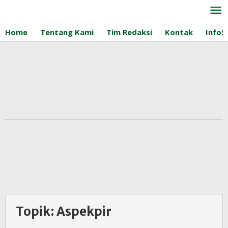
Lewati
ke
konten
Home
Tentang Kami
Tim Redaksi
Kontak
InfoS
Topik:
Aspekpir