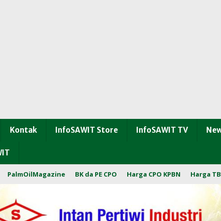
Kontak
InfoSAWIT Store
InfoSAWIT TV
New
WIT
PalmOilMagazine
BK da PE CPO
Harga CPO KPBN
Harga TB