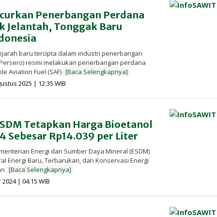
ncurkan Penerbangan Perdana
k Jelantah, Tonggak Baru
ndonesia
jarah baru tercipta dalam industri penerbangan
 (Persero) resmi melakukan penerbangan perdana
e Aviation Fuel (SAF)
[Baca Selengkapnya]
oleh
gustus 2025 | 12:35 WIB
Redaksi
InfoSAWIT
SDM Tetapkan Harga Bioetanol
 Sebesar Rp14.039 per Liter
ementerian Energi dan Sumber Daya Mineral (ESDM)
ral Energi Baru, Terbarukan, dan Konservasi Energi
an
[Baca Selengkapnya]
oleh
2024 | 04:15 WIB
Redaksi
InfoSAWIT