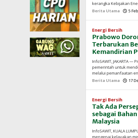
kerangka Kebijakan Ene
Berita Utama
5 Feb
Energi Bersih
Prabowo Doro
Terbarukan Be
Kemandirian 
InfoSAWIT, JAKARTA — 
pemerintah untuk mendo
melalui pemanfaatan en
Berita Utama
17 D
Energi Bersih
Tak Ada Persep
sebagai Bahan 
Malaysia
InfoSAWIT, KUALA LUMPU
mengenai kelayakan min