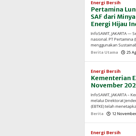
Energi Bersih
Pertamina Lu
SAF dari Minya
Energi Hijau I
InfoSAWIT, JAKARTA — Se
nasional. PT Pertamina
menggunakan Sustainabl
Berita Utama
25 A
Energi Bersih
Kementerian E
November 2024
InfoSAWIT, JAKARTA – K
melalui Direktorat Jende
(EBTKE) telah menetapk
Berita
12 November 
Energi Bersih