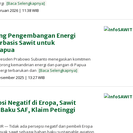
rgi
[Baca Selengkapnya]
oleh
ruari 2026 | 11:38 WIB
Redaksi
InfoSAWIT
ng Pengembangan Energi
rbasis Sawit untuk
Papua
Presiden Prabowo Subianto menegaskan komitmen
rong kemandirian energi dan pangan di Papua
ergi terbarukan dan
[Baca Selengkapnya]
oleh
esember 2025 | 13:27 WIB
Redaksi
InfoSAWIT
si Negatif di Eropa, Sawit
Baku SAF, Klaim Petinggi
R — Tidak ada persepsi negatif dari pembeli Eropa
yak sawit sebagai bahan baku sustainable aviation