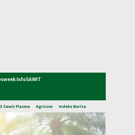
sweek InfoSAWIT
S Sawit Plasma
Agricom
Indeks Berita