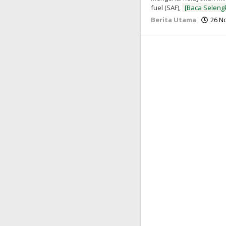
fuel (SAF),
[Baca Seleng
Berita Utama
26 N