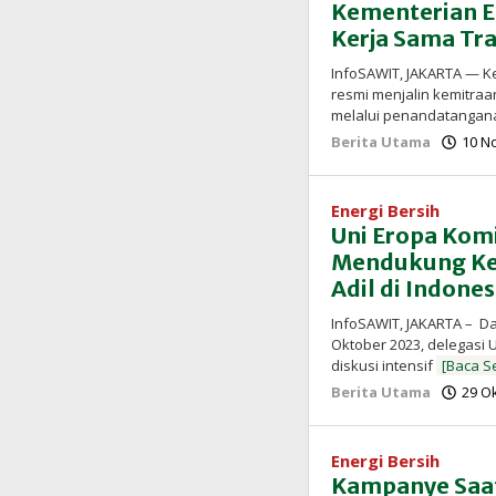
Kementerian 
Kerja Sama Tra
InfoSAWIT, JAKARTA — K
resmi menjalin kemitra
melalui penandatangan
Berita Utama
10 N
Energi Bersih
Uni Eropa Komi
Mendukung Kem
Adil di Indones
InfoSAWIT, JAKARTA – D
Oktober 2023, delegasi
diskusi intensif
[Baca S
Berita Utama
29 O
Energi Bersih
Kampanye Saatn