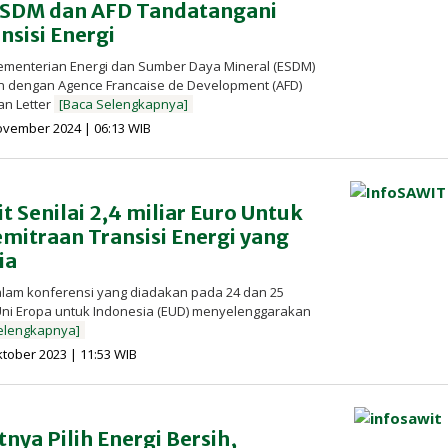
ESDM dan AFD Tandatangani
nsisi Energi
ementerian Energi dan Sumber Daya Mineral (ESDM)
an dengan Agence Francaise de Development (AFD)
an Letter
[Baca Selengkapnya]
oleh
ovember 2024 | 06:13 WIB
Redaksi
InfoSAWIT
t Senilai 2,4 miliar Euro Untuk
itraan Transisi Energi yang
ia
alam konferensi yang diadakan pada 24 dan 25
 Uni Eropa untuk Indonesia (EUD) menyelenggarakan
elengkapnya]
oleh
ktober 2023 | 11:53 WIB
Redaksi
InfoSAWIT
ya Pilih Energi Bersih,