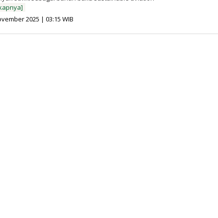
kapnya]
oleh
ovember 2025 | 03:15 WIB
Redaksi
InfoSAWIT