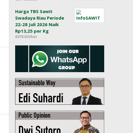
Harga TBS Sawit
Swadaya Riau Periode
22-28 Juli 2026 Naik
Rp13,25 per Kg
6370 Dilihat