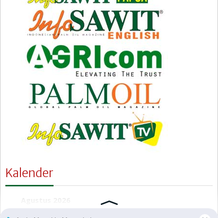
Kalender
Agustus 2026
S
S
R
K
J
S
M