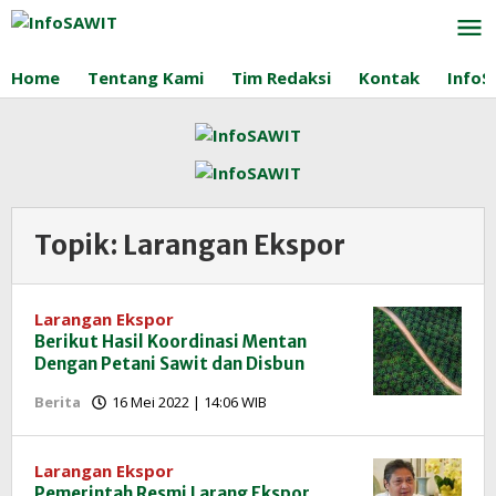
Lewati
ke
konten
Home
Tentang Kami
Tim Redaksi
Kontak
InfoS
Topik:
Larangan Ekspor
Larangan Ekspor
Berikut Hasil Koordinasi Mentan
Dengan Petani Sawit dan Disbun
oleh
Berita
16 Mei 2022 | 14:06 WIB
Redaksi
InfoSAWIT
Larangan Ekspor
Pemerintah Resmi Larang Ekspor