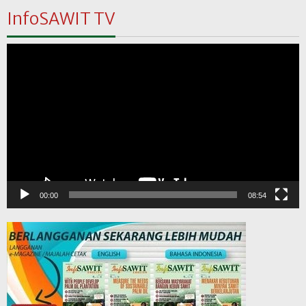
InfoSAWIT TV
Pemutar
Video
00:00
08:54