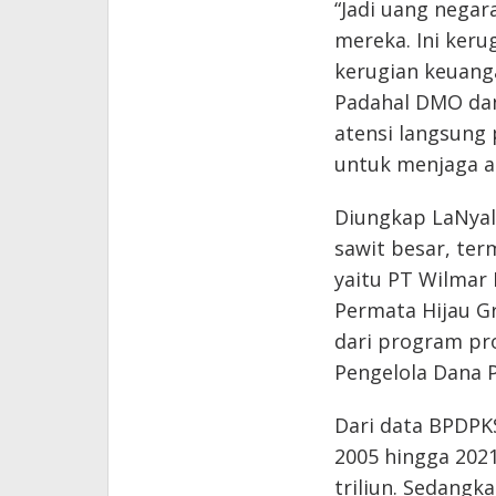
“Jadi uang negar
mereka. Ini keru
kerugian keuang
Padahal DMO dan
atensi langsung 
untuk menjaga a
Diungkap LaNyall
sawit besar, ter
yaitu PT Wilmar
Permata Hijau Gr
dari program pr
Pengelola Dana 
Dari data BPDPKS
2005 hingga 202
triliun. Sedang