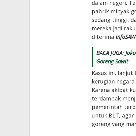
dalam negeri. T
pabrik minyak g
sedang tinggi, d
mereka jadi rak
diterima
InfoSAW
BACA JUGA:
Joko
Goreng Sawit
Kasus ini, lanju
kerugian negara,
Karena akibat k
terdampak menja
pemerintah terp
untuk BLT, aga
goreng yang mah