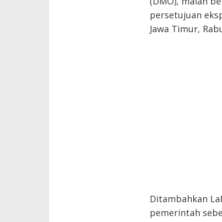
(DMO), malah be
persetujuan eksp
Jawa Timur, Rabu
Ditambahkan LaN
pemerintah seb