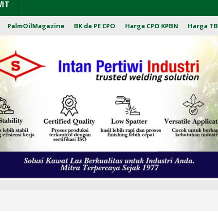
WIT
PalmOilMagazine
BK da PE CPO
Harga CPO KPBN
Harga TB