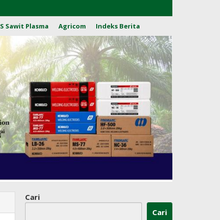
S Sawit Plasma
Agricom
Indeks Berita
Cari
Cari