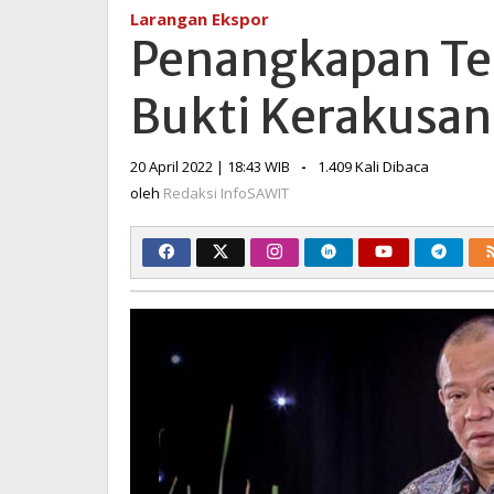
Korupsi
Larangan Ekspor
CPO,
Penangkapan Te
Bukti
Kerakusan
Bukti Kerakusan 
Oligarki
Sawit
oleh
20 April 2022 | 18:43 WIB
-
1.409 Kali Dibaca
Redaksi
oleh
Redaksi InfoSAWIT
InfoSAWIT