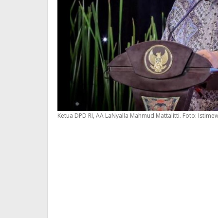
Ketua DPD RI, AA LaNyalla Mahmud Mattalitti. Foto: Istime