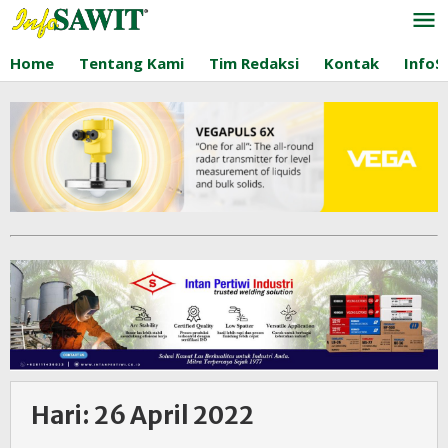
Lewati
ke
konten
Home
Tentang Kami
Tim Redaksi
Kontak
InfoS
Hari:
26 April 2022