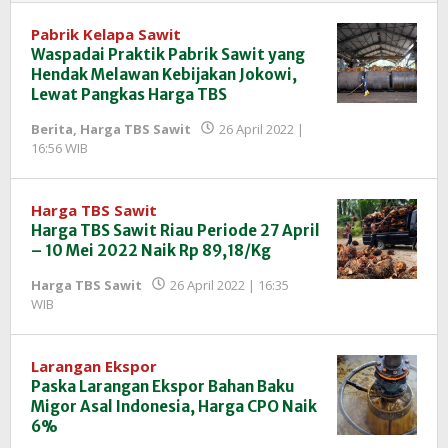
Pabrik Kelapa Sawit
Waspadai Praktik Pabrik Sawit yang
Hendak Melawan Kebijakan Jokowi,
Lewat Pangkas Harga TBS
Berita
,
Harga TBS Sawit
26 April 2022 |
oleh
16:56 WIB
Redaksi
InfoSAWIT
Harga TBS Sawit
Harga TBS Sawit Riau Periode 27 April
– 10 Mei 2022 Naik Rp 89,18/Kg
Harga TBS Sawit
26 April 2022 | 16:35
oleh
WIB
Redaksi
InfoSAWIT
Larangan Ekspor
Paska Larangan Ekspor Bahan Baku
Migor Asal Indonesia, Harga CPO Naik
6%