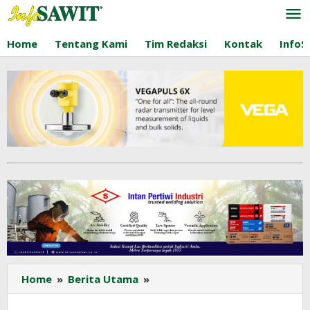
Lewati
ke
konten
Home
Tentang Kami
Tim Redaksi
Kontak
InfoS
Harga
Home
»
Berita Utama
»
CPO
Diprediksi