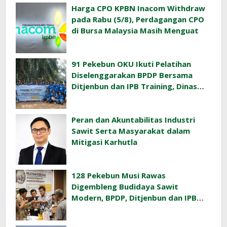
Harga CPO KPBN Inacom Withdraw
pada Rabu (5/8), Perdagangan CPO
di Bursa Malaysia Masih Menguat
91 Pekebun OKU Ikuti Pelatihan
Diselenggarakan BPDP Bersama
Ditjenbun dan IPB Training, Dinas
Pertanian Pacu Produktivitas Sawit
Rakyat
Peran dan Akuntabilitas Industri
Sawit Serta Masyarakat dalam
Mitigasi Karhutla
128 Pekebun Musi Rawas
Digembleng Budidaya Sawit
Modern, BPDP, Ditjenbun dan IPB
Training Dorong Penerapan GAP di
Lapangan