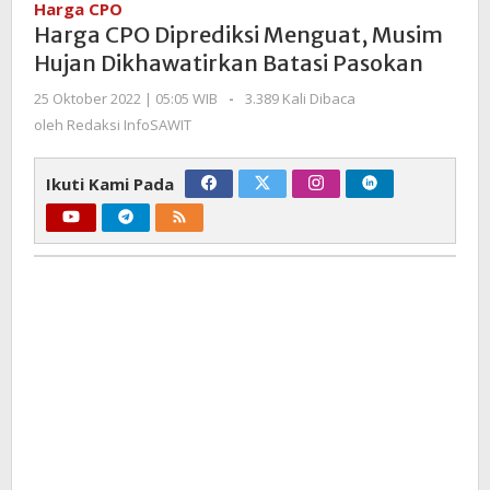
Harga CPO
Menguat,
Harga CPO Diprediksi Menguat, Musim
Musim
Hujan Dikhawatirkan Batasi Pasokan
Hujan
Dikhawatirkan
oleh
25 Oktober 2022 | 05:05 WIB
-
3.389 Kali Dibaca
Redaksi
Batasi
oleh
Redaksi InfoSAWIT
InfoSAWIT
Pasokan
Ikuti Kami Pada