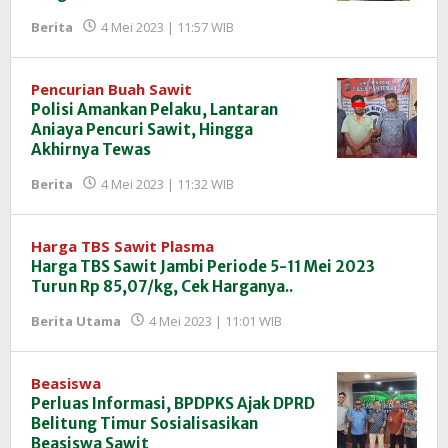
oleh
Berita
4 Mei 2023 | 11:57 WIB
Redaksi
InfoSAWIT
Pencurian Buah Sawit
Polisi Amankan Pelaku, Lantaran
Aniaya Pencuri Sawit, Hingga
Akhirnya Tewas
oleh
Berita
4 Mei 2023 | 11:32 WIB
Redaksi
InfoSAWIT
Harga TBS Sawit Plasma
Harga TBS Sawit Jambi Periode 5-11 Mei 2023
Turun Rp 85,07/kg, Cek Harganya..
oleh
Berita Utama
4 Mei 2023 | 11:01 WIB
Redaksi
InfoSAWIT
Beasiswa
Perluas Informasi, BPDPKS Ajak DPRD
Belitung Timur Sosialisasikan
Beasiswa Sawit