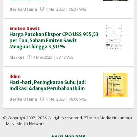
oleh
Berita Utama
4 Mei 2023 | 08:37 WIB
Redaksi
InfoSAWIT
Emiten Sawit
Harga Patokan Ekspor CPO US$ 955,53
per Ton, Saham Emiten Sawit
Menguat hingga 3,90 %
oleh
Market
4 Mei 2023 | 08:13 WIB
Redaksi
InfoSAWIT
Iklim
Hati-hati, Peningkatan Suhu Jadi
Indikasi Adanya Perubahan Iklim
oleh
Berita Utama
4 Mei 2023 | 08:08 WIB
Redaksi
InfoSAWIT
© Copyright 2007 - 2026. All rights reserved. PT Mitra Media Nusantara
– Mitra Media Network
Versi Non AMP