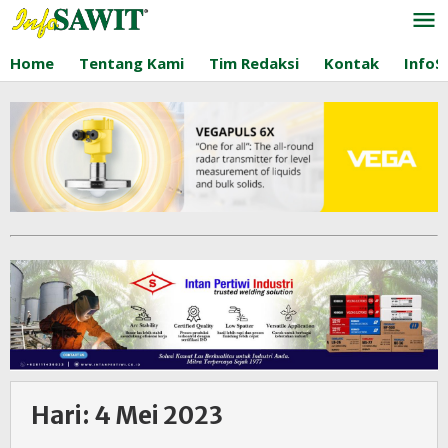
Lewati
ke
konten
Home
Tentang Kami
Tim Redaksi
Kontak
InfoS
Hari:
4 Mei 2023