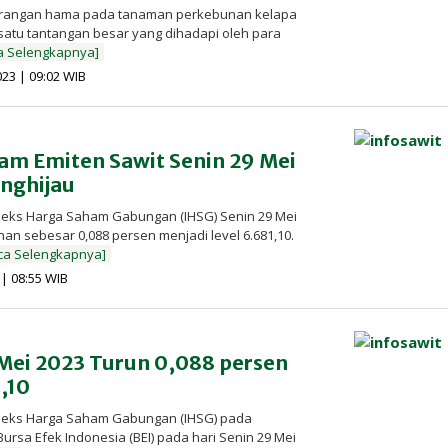
Serangan hama pada tanaman perkebunan kelapa
satu tantangan besar yang dihadapi oleh para
a Selengkapnya]
oleh
023 | 09:02 WIB
Redaksi
InfoSAWIT
am Emiten Sawit Senin 29 Mei
nghijau
ndeks Harga Saham Gabungan (IHSG) Senin 29 Mei
n sebesar 0,088 persen menjadi level 6.681,10.
ca Selengkapnya]
oleh
 | 08:55 WIB
Redaksi
InfoSAWIT
 Mei 2023 Turun 0,088 persen
1,10
ndeks Harga Saham Gabungan (IHSG) pada
rsa Efek Indonesia (BEI) pada hari Senin 29 Mei