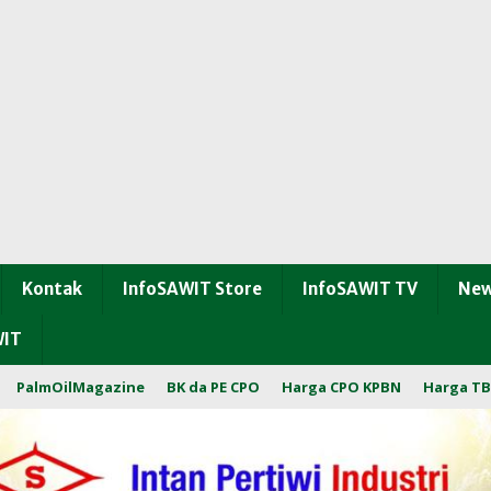
Kontak
InfoSAWIT Store
InfoSAWIT TV
New
WIT
PalmOilMagazine
BK da PE CPO
Harga CPO KPBN
Harga TB