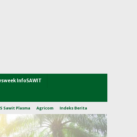
sweek InfoSAWIT
S Sawit Plasma
Agricom
Indeks Berita