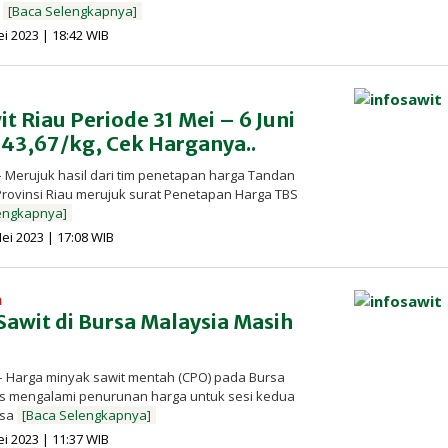
,
[Baca Selengkapnya]
oleh
i 2023 | 18:42 WIB
Redaksi
InfoSAWIT
t Riau Periode 31 Mei – 6 Juni
 43,67/kg, Cek Harganya..
 Merujuk hasil dari tim penetapan harga Tandan
Provinsi Riau merujuk surat Penetapan Harga TBS
engkapnya]
oleh
ei 2023 | 17:08 WIB
Redaksi
InfoSAWIT
a
awit di Bursa Malaysia Masih
 Harga minyak sawit mentah (CPO) pada Bursa
us mengalami penurunan harga untuk sesi kedua
asa
[Baca Selengkapnya]
oleh
i 2023 | 11:37 WIB