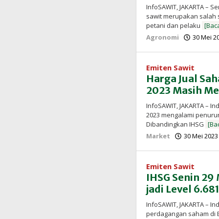
InfoSAWIT, JAKARTA – 
sawit merupakan salah 
petani dan pelaku
[Bac
Agronomi
30 Mei 2
Emiten Sawit
Harga Jual Sah
2023 Masih Me
InfoSAWIT, JAKARTA – I
2023 mengalami penuruna
Dibandingkan IHSG
[Ba
Market
30 Mei 2023
Emiten Sawit
IHSG Senin 29
jadi Level 6.68
InfoSAWIT, JAKARTA – I
perdagangan saham di Bu