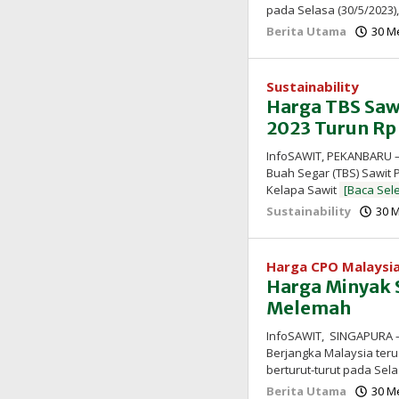
pada Selasa (30/5/2023)
Berita Utama
30 Me
Sustainability
Harga TBS Sawi
2023 Turun Rp
InfoSAWIT, PEKANBARU –
Buah Segar (TBS) Sawit 
Kelapa Sawit
[Baca Sel
Sustainability
30 M
Harga CPO Malaysi
Harga Minyak S
Melemah
InfoSAWIT, SINGAPURA –
Berjangka Malaysia ter
berturut-turut pada Sel
Berita Utama
30 Me