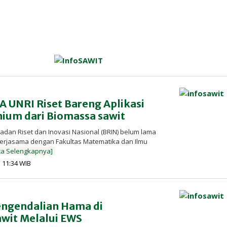
 UNRI Riset Bareng Aplikasi
thium dari Biomassa sawit
adan Riset dan Inovasi Nasional (BRIN) belum lama
kerjasama dengan Fakultas Matematika dan Ilmu
ca Selengkapnya]
oleh
| 11:34 WIB
Redaksi
InfoSAWIT
ngendalian Hama di
wit Melalui EWS