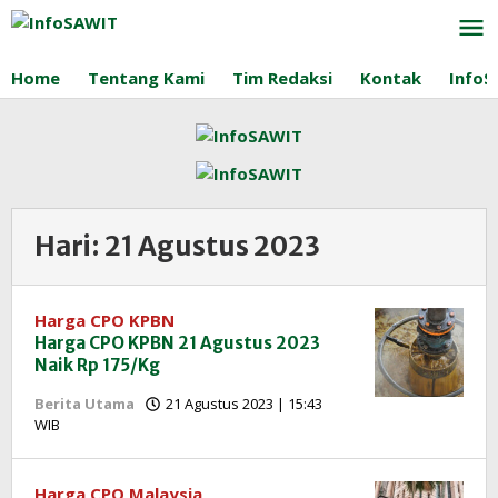
Lewati
ke
konten
Home
Tentang Kami
Tim Redaksi
Kontak
InfoS
Hari:
21 Agustus 2023
Harga CPO KPBN
Harga CPO KPBN 21 Agustus 2023
Naik Rp 175/Kg
Berita Utama
21 Agustus 2023 | 15:43
oleh
WIB
Redaksi
InfoSAWIT
Harga CPO Malaysia