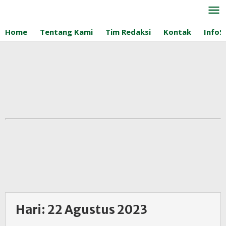
Lewati
ke
konten
Home
Tentang Kami
Tim Redaksi
Kontak
InfoS
Hari:
22 Agustus 2023