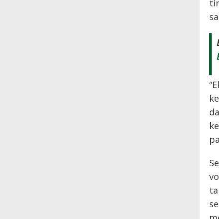
ti
sa
“E
ke
da
ke
pa
Se
vo
ta
se
me