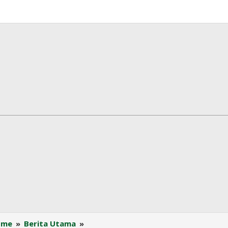
GAPKI:
ome
»
Berita Utama
»