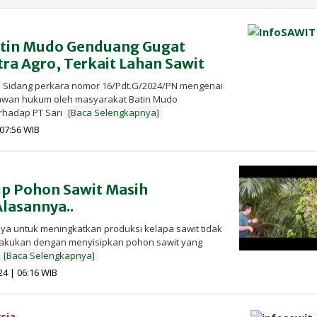
tin Mudo Genduang Gugat
ra Agro, Terkait Lahan Sawit
 Sidang perkara nomor 16/Pdt.G/2024/PN mengenai
awan hukum oleh masyarakat Batin Mudo
rhadap PT Sari
[Baca Selengkapnya]
oleh
| 07:56 WIB
Redaksi
InfoSAWIT
ip Pohon Sawit Masih
Alasannya..
ya untuk meningkatkan produksi kelapa sawit tidak
dilakukan dengan menyisipkan pohon sawit yang
n
[Baca Selengkapnya]
oleh
024 | 06:16 WIB
Redaksi
InfoSAWIT
sia