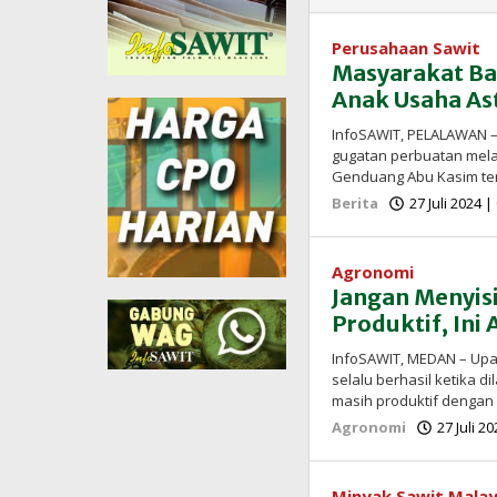
Perusahaan Sawit
Masyarakat Ba
Anak Usaha Ast
InfoSAWIT, PELALAWAN –
gugatan perbuatan mel
Genduang Abu Kasim te
Berita
27 Juli 2024 
Agronomi
Jangan Menyis
Produktif, Ini 
InfoSAWIT, MEDAN – Upa
selalu berhasil ketika 
masih produktif denga
Agronomi
27 Juli 2
Minyak Sawit Malay