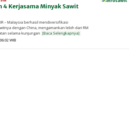
n 4 Kerjasama Minyak Sawit
 – Malaysia berhasil mendiversifikasi
witnya dengan China, mengamankan lebih dari RM
katan selama kunjungan
[Baca Selengkapnya]
oleh
| 06:02 WIB
Redaksi
InfoSAWIT