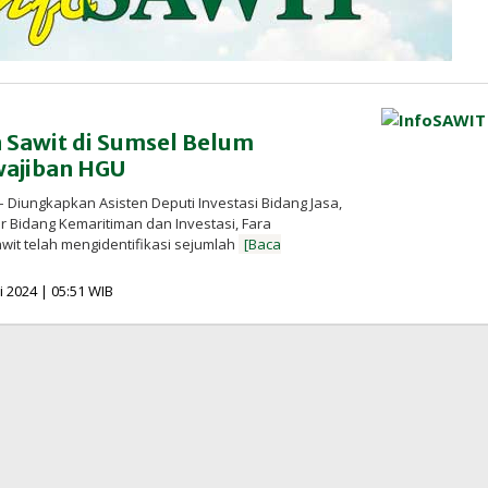
 Sawit di Sumsel Belum
ajiban HGU
Diungkapkan Asisten Deputi Investasi Bidang Jasa,
 Bidang Kemaritiman dan Investasi, Fara
wit telah mengidentifikasi sejumlah
[Baca
oleh
li 2024 | 05:51 WIB
Redaksi
InfoSAWIT