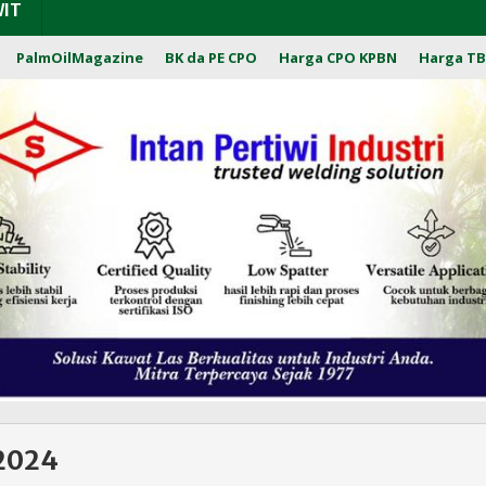
WIT
PalmOilMagazine
BK da PE CPO
Harga CPO KPBN
Harga TB
 2024