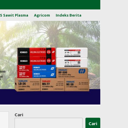
S Sawit Plasma
Agricom
Indeks Berita
Cari
Cari