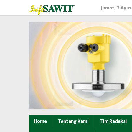
Lewati
Jumat, 7 Agus
ke
konten
Home
Tentang Kami
Tim Redaksi