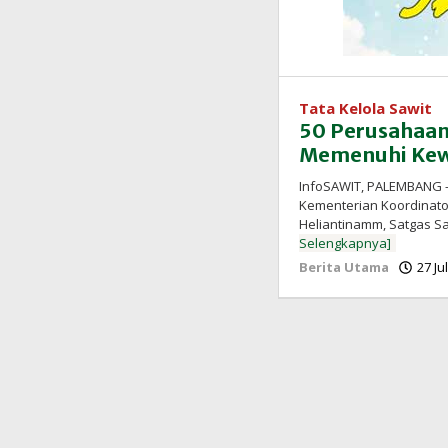
Tata Kelola Sawit
50 Perusahaan
Memenuhi Kew
InfoSAWIT, PALEMBANG – 
Kementerian Koordinator
Heliantinamm, Satgas Sa
Selengkapnya]
Berita Utama
27 Ju