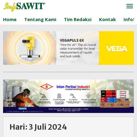
Lewati
ke
konten
Home
Tentang Kami
Tim Redaksi
Kontak
InfoS
Hari:
3 Juli 2024