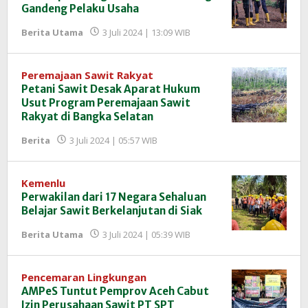
Gandeng Pelaku Usaha
oleh
Berita Utama
3 Juli 2024 | 13:09 WIB
Redaksi
InfoSAWIT
Peremajaan Sawit Rakyat
Petani Sawit Desak Aparat Hukum
Usut Program Peremajaan Sawit
Rakyat di Bangka Selatan
oleh
Berita
3 Juli 2024 | 05:57 WIB
Redaksi
InfoSAWIT
Kemenlu
Perwakilan dari 17 Negara Sehaluan
Belajar Sawit Berkelanjutan di Siak
oleh
Berita Utama
3 Juli 2024 | 05:39 WIB
Redaksi
InfoSAWIT
Pencemaran Lingkungan
AMPeS Tuntut Pemprov Aceh Cabut
Izin Perusahaan Sawit PT SPT