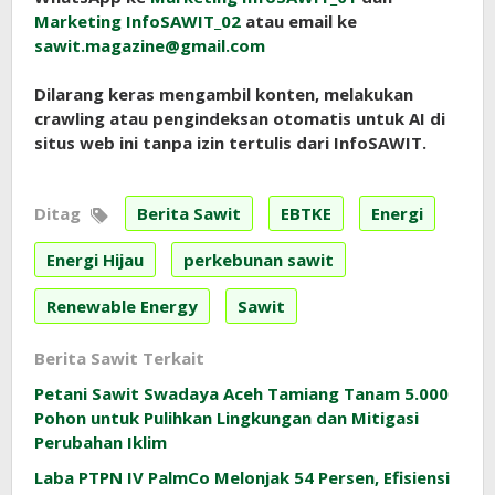
Marketing InfoSAWIT_02
atau email ke
sawit.magazine@gmail.com
Dilarang keras mengambil konten, melakukan
crawling atau pengindeksan otomatis untuk AI di
situs web ini tanpa izin tertulis dari InfoSAWIT.
Ditag
Berita Sawit
EBTKE
Energi
Energi Hijau
perkebunan sawit
Renewable Energy
Sawit
Berita Sawit Terkait
Petani Sawit Swadaya Aceh Tamiang Tanam 5.000
Pohon untuk Pulihkan Lingkungan dan Mitigasi
Perubahan Iklim
Laba PTPN IV PalmCo Melonjak 54 Persen, Efisiensi