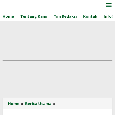
Lewati
ke
konten
Home
Tentang Kami
Tim Redaksi
Kontak
InfoS
Pemerintah
Home
»
Berita Utama
»
Siap
Dorong