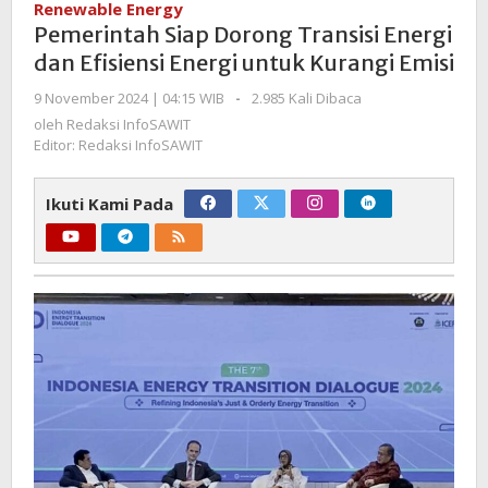
Renewable Energy
Transisi
Pemerintah Siap Dorong Transisi Energi
Energi
dan Efisiensi Energi untuk Kurangi Emisi
dan
Efisiensi
oleh
9 November 2024 | 04:15 WIB
-
2.985 Kali Dibaca
Redaksi
Energi
oleh
Redaksi InfoSAWIT
InfoSAWIT
untuk
Editor: Redaksi InfoSAWIT
Kurangi
Emisi
Ikuti Kami Pada