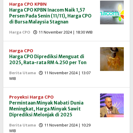
Harga CPO KPBN
Harga CPO KPBN Inacom Naik 1,57
Persen Pada Senin (11/11), Harga CPO
di Bursa Malaysia Stagnan
oleh
Harga CPO
11 November 2024 | 18:30 WIB
Redaksi
InfoSAWIT
Harga CPO
Harga CPO Diprediksi Menguat di
2025, Rata-rata RM 4.250 per Ton
Berita Utama
11 November 2024 | 13:07
oleh
WIB
Redaksi
InfoSAWIT
Proyeksi Harga CPO
Permintaan Minyak Nabati Dunia
Meningkat, Harga Minyak Sawit
Diprediksi Melonjak di 2025
Berita Utama
11 November 2024 | 10:29
oleh
WIB