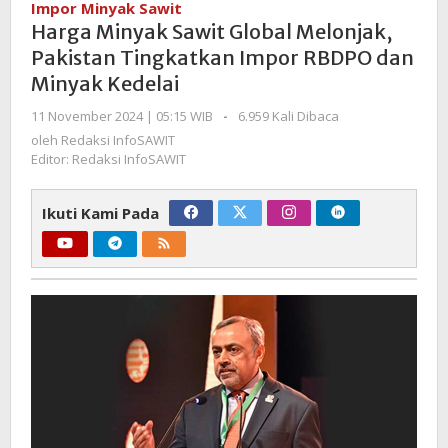
Impor Minyak Sawit
Global
Harga Minyak Sawit Global Melonjak,
Melonjak,
Pakistan Tingkatkan Impor RBDPO dan
Pakistan
Minyak Kedelai
Tingkatkan
Impor
oleh
11 November 2024 | 05:15 WIB
-
6.959 Kali Dibaca
RBDPO
Redaksi
oleh
Redaksi InfoSAWIT
dan
InfoSAWIT
Editor: Redaksi InfoSAWIT
Minyak
Kedelai
Ikuti Kami Pada