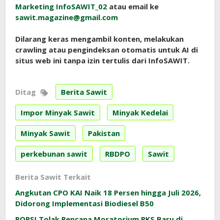
Marketing InfoSAWIT_02
atau email ke
sawit.magazine@gmail.com
Dilarang keras mengambil konten, melakukan
crawling atau pengindeksan otomatis untuk AI di
situs web ini tanpa izin tertulis dari InfoSAWIT.
Ditag
Berita Sawit
Impor Minyak Sawit
Minyak Kedelai
Minyak Sawit
Pakistan
perkebunan sawit
RBDPO
Sawit
Berita Sawit Terkait
Angkutan CPO KAI Naik 18 Persen hingga Juli 2026,
Didorong Implementasi Biodiesel B50
POPSI Tolak Rencana Moratorium PKS Baru di