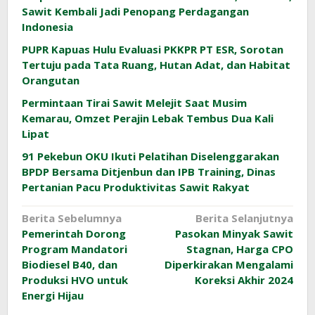
Sawit Kembali Jadi Penopang Perdagangan
Indonesia
PUPR Kapuas Hulu Evaluasi PKKPR PT ESR, Sorotan
Tertuju pada Tata Ruang, Hutan Adat, dan Habitat
Orangutan
Permintaan Tirai Sawit Melejit Saat Musim
Kemarau, Omzet Perajin Lebak Tembus Dua Kali
Lipat
91 Pekebun OKU Ikuti Pelatihan Diselenggarakan
BPDP Bersama Ditjenbun dan IPB Training, Dinas
Pertanian Pacu Produktivitas Sawit Rakyat
Navigasi
Berita Sebelumnya
Berita Selanjutnya
Pemerintah Dorong
Pasokan Minyak Sawit
pos
Program Mandatori
Stagnan, Harga CPO
Biodiesel B40, dan
Diperkirakan Mengalami
Produksi HVO untuk
Koreksi Akhir 2024
Energi Hijau