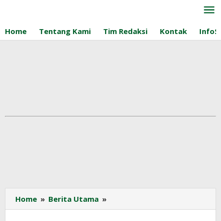
Lewati
ke
konten
Home
Tentang Kami
Tim Redaksi
Kontak
InfoS
Harga
Home
»
Berita Utama
»
Minyak
Sawit