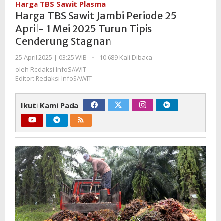
Harga TBS Sawit Plasma
Jambi
Harga TBS Sawit Jambi Periode 25
Periode
April- 1 Mei 2025 Turun Tipis
25
Cenderung Stagnan
April-
1
oleh
25 April 2025 | 03:25 WIB
-
10.689 Kali Dibaca
Mei
Redaksi
oleh
Redaksi InfoSAWIT
2025
InfoSAWIT
Editor: Redaksi InfoSAWIT
Turun
Tipis
Ikuti Kami Pada
Cenderung
Stagnan