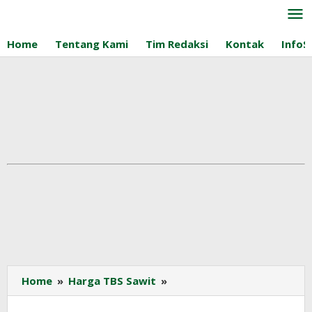
Lewati
ke
konten
Home
Tentang Kami
Tim Redaksi
Kontak
InfoS
Harga
Home
»
Harga TBS Sawit
»
TBS
Sawit