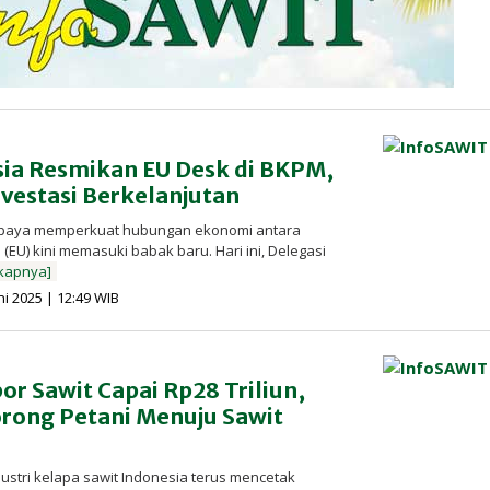
sia Resmikan EU Desk di BKPM,
vestasi Berkelanjutan
Upaya memperkuat hubungan ekonomi antara
(EU) kini memasuki babak baru. Hari ini, Delegasi
kapnya]
oleh
ni 2025 | 12:49 WIB
Redaksi
InfoSAWIT
r Sawit Capai Rp28 Triliun,
ong Petani Menuju Sawit
dustri kelapa sawit Indonesia terus mencetak