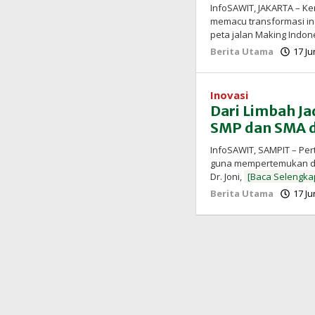
InfoSAWIT, JAKARTA – Ke
memacu transformasi ind
peta jalan Making Indon
Berita Utama
17 Ju
Inovasi
Dari Limbah Ja
SMP dan SMA d
InfoSAWIT, SAMPIT – Per
guna mempertemukan dua
Dr. Joni,
[Baca Selengka
Berita Utama
17 Ju