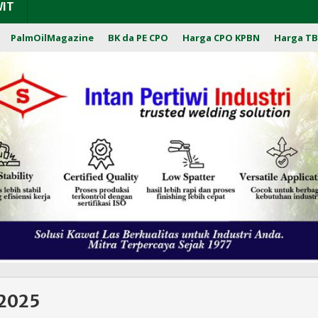
WIT
PalmOilMagazine
BK da PE CPO
Harga CPO KPBN
Harga TB
 2025