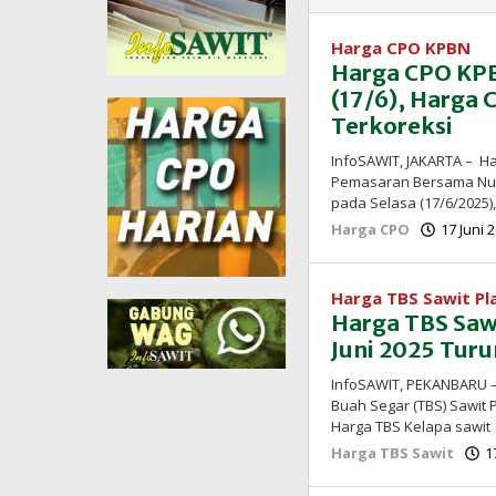
Harga CPO KPBN
Harga CPO KPB
(17/6), Harga 
Terkoreksi
InfoSAWIT, JAKARTA – H
Pemasaran Bersama Nusa
pada Selasa (17/6/2025
Harga CPO
17 Juni 
Harga TBS Sawit P
Harga TBS Saw
Juni 2025 Turu
InfoSAWIT, PEKANBARU –
Buah Segar (TBS) Sawit 
Harga TBS Kelapa sawit
Harga TBS Sawit
1