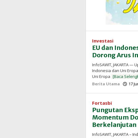
Investasi
EU dan Indone
Dorong Arus In
InfoSAWIT, JAKARTA — 
Indonesia dan Uni Eropa 
Uni Eropa
[Baca Seleng
Berita Utama
17 Ju
Fortasbi
Pungutan Ekspo
Momentum Dor
Berkelanjutan
InfoSAWIT, JAKARTA – In