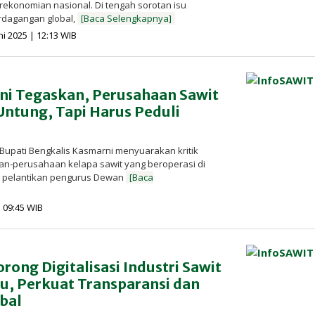
erekonomian nasional. Di tengah sorotan isu
rdagangan global,
[Baca Selengkapnya]
oleh
ni 2025 | 12:13 WIB
Redaksi
InfoSAWIT
ni Tegaskan, Perusahaan Sawit
Untung, Tapi Harus Peduli
Bupati Bengkalis Kasmarni menyuarakan kritik
n-perusahaan kelapa sawit yang beroperasi di
a pelantikan pengurus Dewan
[Baca
oleh
| 09:45 WIB
Redaksi
InfoSAWIT
ong Digitalisasi Industri Sawit
u, Perkuat Transparansi dan
bal