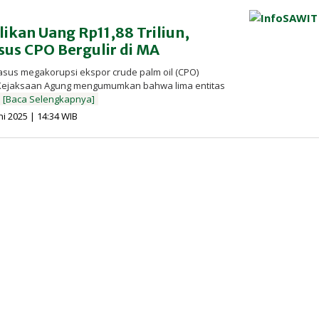
ikan Uang Rp11,88 Triliun,
sus CPO Bergulir di MA
asus megakorupsi ekspor crude palm oil (CPO)
Kejaksaan Agung mengumumkan bahwa lima entitas
[Baca Selengkapnya]
oleh
ni 2025 | 14:34 WIB
Redaksi
InfoSAWIT