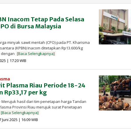
N Inacom Tetap Pada Selasa
CPO di Bursa Malaysia
arga minyak sawit mentah (CPO) pada PT. Kharisma
ntara (KPBN) Inacom ditetapkan Rp13.600/kg
), dengan
[Baca Selengkapnya]
oleh
2025 | 17:20 WIB
Redaksi
InfoSAWIT
lasma
it Plasma Riau Periode 18-24
n Rp33,17 per kg
 Merujuk hasil dari tim penetapan harga Tandan
Plasma Provinsi Riau merujuk surat Penetapan
[Baca Selengkapnya]
oleh
7 Juni 2025 | 16:09 WIB
Redaksi
InfoSAWIT