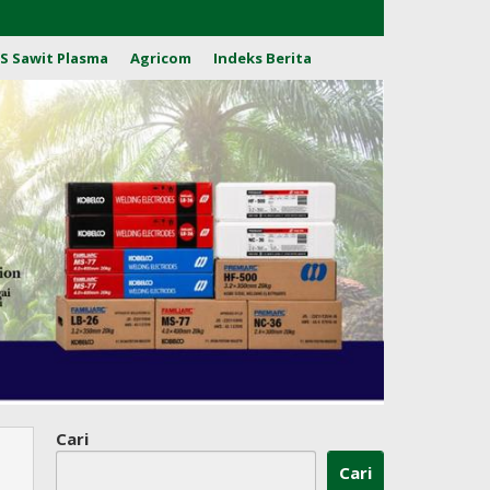
S Sawit Plasma
Agricom
Indeks Berita
Cari
Cari