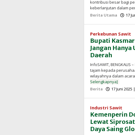
kontribusi besar bagi p
keberlanjutan dalam pe
Berita Utama
17 Ju
Perkebunan Sawit
Bupati Kasmar
Jangan Hanya 
Daerah
InfoSAWIT, BENGKALIS – 
tajam kepada perusahaa
wilayahnya dalam acar
Selengkapnya]
Berita
17 Juni 2025 
Industri Sawit
Kemenperin Dor
Lewat Siprosat
Daya Saing Glo