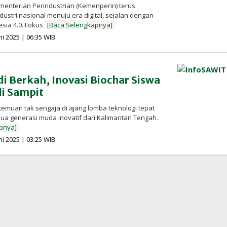
menterian Perindustrian (Kemenperin) terus
ustri nasional menuju era digital, sejalan dengan
esia 4.0. Fokus
[Baca Selengkapnya]
oleh
ni 2025 | 06:35 WIB
Redaksi
InfoSAWIT
di Berkah, Inovasi Biochar Siswa
i Sampit
temuan tak sengaja di ajang lomba teknologi tepat
 generasi muda inovatif dari Kalimantan Tengah.
pnya]
oleh
ni 2025 | 03:25 WIB
Redaksi
InfoSAWIT