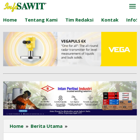
Lewati
ke
konten
Home
Tentang Kami
Tim Redaksi
Kontak
InfoS
Stok
Home
»
Berita Utama
»
Minyak
Sawit