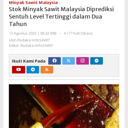
Minyak Sawit Malaysia
Malaysia
Stok Minyak Sawit Malaysia Diprediksi
Diprediksi
Sentuh Level Tertinggi dalam Dua
Sentuh
Tahun
Level
Tertinggi
oleh
13 Agustus 2025 | 06:32 WIB
-
4.177 Kali Dibaca
dalam
Redaksi
oleh
Redaksi InfoSAWIT
Dua
InfoSAWIT
Editor: Redaksi InfoSAWIT
Tahun
Ikuti Kami Pada