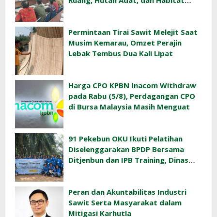
Ruang, Hutan Adat, dan Habitat
Orangutan
Permintaan Tirai Sawit Melejit Saat
Musim Kemarau, Omzet Perajin
Lebak Tembus Dua Kali Lipat
Harga CPO KPBN Inacom Withdraw
pada Rabu (5/8), Perdagangan CPO
di Bursa Malaysia Masih Menguat
91 Pekebun OKU Ikuti Pelatihan
Diselenggarakan BPDP Bersama
Ditjenbun dan IPB Training, Dinas
Pertanian Pacu Produktivitas Sawit
Rakyat
Peran dan Akuntabilitas Industri
Sawit Serta Masyarakat dalam
Mitigasi Karhutla