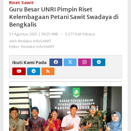
Riset Sawit
Pimpin
Guru Besar UNRI Pimpin Riset
Riset
Kelembagaan Petani Sawit Swadaya di
Kelembagaan
Bengkalis
Petani
Sawit
oleh
31 Agustus 2025 | 09:25 WIB
-
5.277 Kali Dibaca
Swadaya
Redaksi
oleh
Redaksi InfoSAWIT
di
InfoSAWIT
Editor: Redaksi InfoSAWIT
Bengkalis
Ikuti Kami Pada