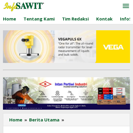
Lewati
ke
konten
Home
Tentang Kami
Tim Redaksi
Kontak
InfoS
Guru
Home
»
Berita Utama
»
Besar
UNRI