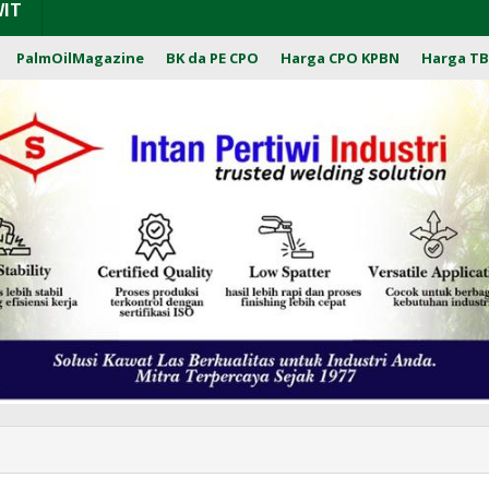
WIT
PalmOilMagazine
BK da PE CPO
Harga CPO KPBN
Harga TB