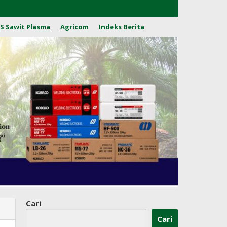
S Sawit Plasma
Agricom
Indeks Berita
Cari
Cari