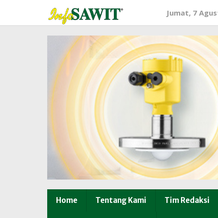
Lewati
Jumat, 7 Agus
ke
konten
Home
Tentang Kami
Tim Redaksi