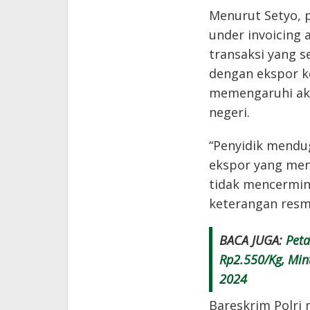
Menurut Setyo, 
under invoicing 
transaksi yang 
dengan ekspor k
memengaruhi aku
negeri.
“Penyidik mendu
ekspor yang meny
tidak mencermink
keterangan resmi
BACA JUGA:
Peta
Rp2.550/Kg, Min
2024
Bareskrim Polri 