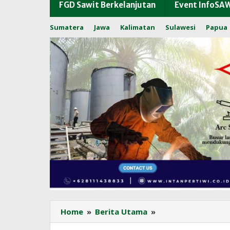
FGD Sawit Berkelanjutan
Event InfoSA
Sumatera
Jawa
Kalimatan
Sulawesi
Papua
Bareskrim
Home
»
Berita Utama
»
Polri