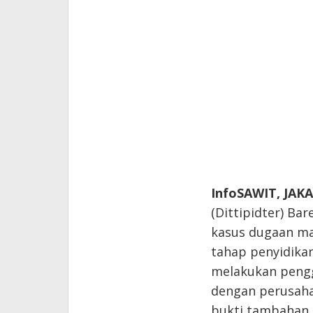
InfoSAWIT, JAK
(Dittipidter) Ba
kasus dugaan ma
tahap penyidikan
melakukan pengge
dengan perusah
bukti tambahan.