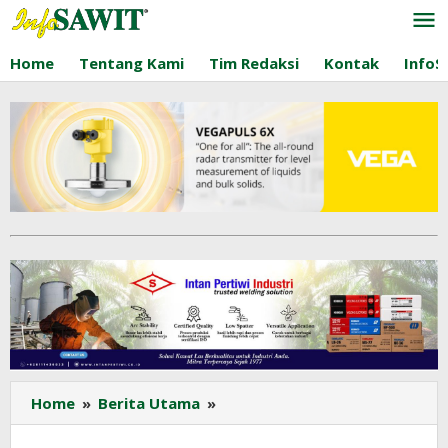
Lewati
ke
konten
Home
Tentang Kami
Tim Redaksi
Kontak
InfoS
INSTIPER
Home
»
Berita Utama
»
Yogyakarta
Sambut