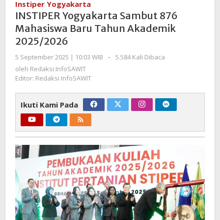
Instiper Yogyakarta
876
INSTIPER Yogyakarta Sambut 876
Mahasiswa
Mahasiswa Baru Tahun Akademik
Baru
2025/2026
Tahun
Akademik
oleh
5 September 2025 | 10:03 WIB
-
5.584 Kali Dibaca
2025/2026
Redaksi
oleh
Redaksi InfoSAWIT
InfoSAWIT
Editor: Redaksi InfoSAWIT
Ikuti Kami Pada